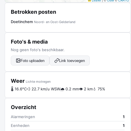
Leaflet
|
©
OSM
©
CARTO
Betrokken posten
Doetinchem
Noord- en Oost-Gelderland
Foto's & media
Nog geen foto's beschikbaar.
Foto uploaden
Link toevoegen
Weer
Lichte motregen
🌡 16.6°C
💨 22.7 km/u WSW
🌧 0.2 mm
👁 2 km
💧 75%
Overzicht
Alarmeringen
1
Eenheden
1