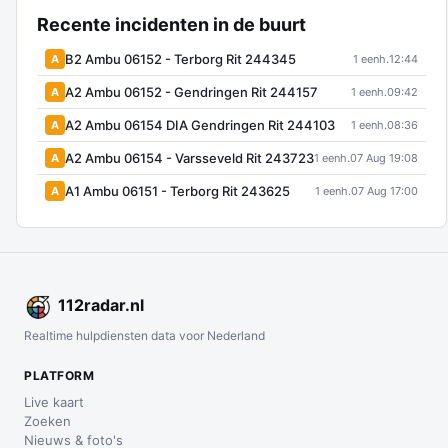
Recente incidenten in de buurt
B2 Ambu 06152 - Terborg Rit 244345
A
1 eenh.
12:44
A2 Ambu 06152 - Gendringen Rit 244157
A
1 eenh.
09:42
A2 Ambu 06154 DIA Gendringen Rit 244103
A
1 eenh.
08:36
A2 Ambu 06154 - Varsseveld Rit 243723
A
1 eenh.
07 Aug 19:08
A1 Ambu 06151 - Terborg Rit 243625
A
1 eenh.
07 Aug 17:00
112
radar
.nl
Realtime hulpdiensten data voor Nederland
PLATFORM
Live kaart
Zoeken
Nieuws & foto's