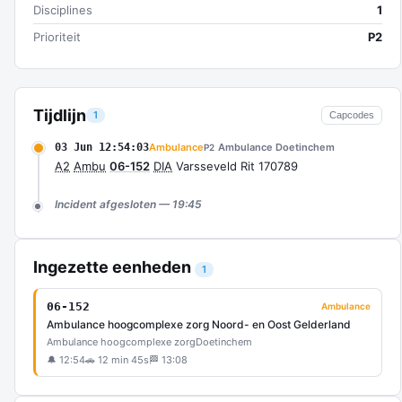
Disciplines
1
Prioriteit
P2
Tijdlijn
1
Capcodes
03 Jun 12:54:03
Ambulance
Ambulance Doetinchem
P2
A2
Ambu
06-152
DIA
Varsseveld Rit 170789
Incident afgesloten — 19:45
Ingezette eenheden
1
06-152
Ambulance
Ambulance hoogcomplexe zorg Noord- en Oost Gelderland
Ambulance hoogcomplexe zorg
Doetinchem
🔔 12:54
🚗 12 min 45s
🏁 13:08