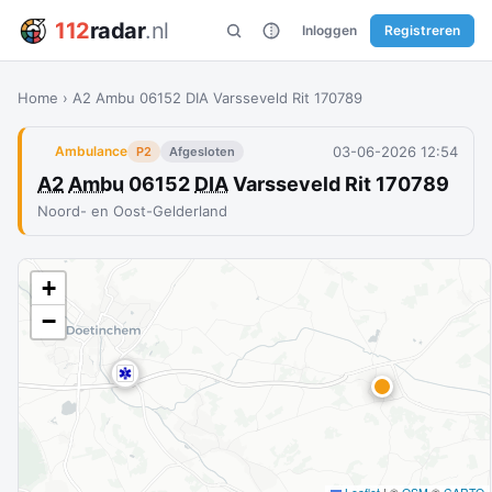
112
radar
.nl
Inloggen
Registreren
Home
›
A2 Ambu 06152 DIA Varsseveld Rit 170789
03-06-2026 12:54
Ambulance
P2
Afgesloten
A2
Ambu
06152
DIA
Varsseveld Rit 170789
Noord- en Oost-Gelderland
+
−