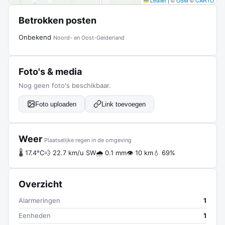
Leaflet
|
©
OSM
©
CARTO
Betrokken posten
Onbekend
Noord- en Oost-Gelderland
Foto's & media
Nog geen foto's beschikbaar.
Foto uploaden
Link toevoegen
Weer
Plaatselijke regen in de omgeving
🌡 17.4°C
💨 22.7 km/u SW
🌧 0.1 mm
👁 10 km
💧 69%
Overzicht
Alarmeringen
1
Eenheden
1