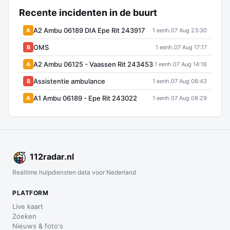
Recente incidenten in de buurt
A2 Ambu 06189 DIA Epe Rit 243917
A
1 eenh.
07 Aug 23:30
OMS
B
1 eenh.
07 Aug 17:17
A2 Ambu 06125 - Vaassen Rit 243453
A
1 eenh.
07 Aug 14:16
Assistentie ambulance
B
1 eenh.
07 Aug 08:43
A1 Ambu 06189 - Epe Rit 243022
A
1 eenh.
07 Aug 08:29
112
radar
.nl
Realtime hulpdiensten data voor Nederland
PLATFORM
Live kaart
Zoeken
Nieuws & foto's