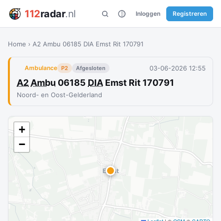
112
radar
.nl
Inloggen
Registreren
Home
›
A2 Ambu 06185 DIA Emst Rit 170791
03-06-2026 12:55
Ambulance
P2
Afgesloten
A2
Ambu
06185
DIA
Emst Rit 170791
Noord- en Oost-Gelderland
+
−