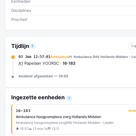
Eenheden
Disciplines
Prioriteit
Tijdlijn
1
Ca
03 Jun 12:57:01
Ambulance
Ambulance RAV Hollands Midden - Le
P1
A1
Papelaan VOORSC :
16-183
Incident afgesloten — 19:45
Ingezette eenheden
1
16-183
Ambu
Ambulance hoogcomplexe zorg Hollands Midden
Ambulance hoogcomplexe zorg
RAV Hollands Midden - Leiden
🔔 12:57
🚗 13 min 1s
🏁 13:11