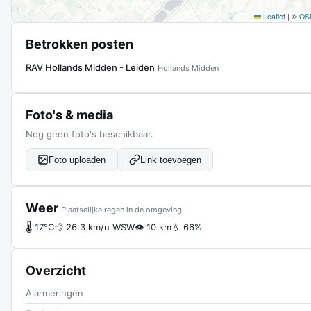
Leaflet
|
©
OS
Betrokken posten
RAV Hollands Midden - Leiden
Hollands Midden
Foto's & media
Nog geen foto's beschikbaar.
Foto uploaden
Link toevoegen
Weer
Plaatselijke regen in de omgeving
🌡 17°C
💨 26.3 km/u WSW
👁 10 km
💧 66%
Overzicht
Alarmeringen