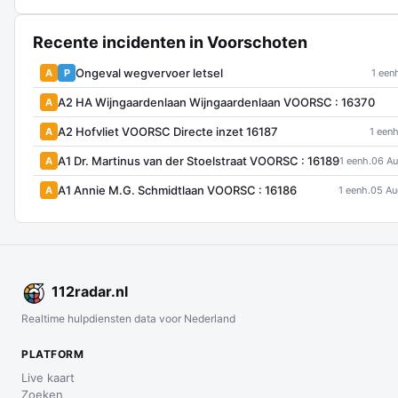
Recente incidenten in Voorschoten
Ongeval wegvervoer letsel
A
P
1 een
A2 HA Wijngaardenlaan Wijngaardenlaan VOORSC : 16370
A
A2 Hofvliet VOORSC Directe inzet 16187
A
1 eenh
A1 Dr. Martinus van der Stoelstraat VOORSC : 16189
A
1 eenh.
06 Au
A1 Annie M.G. Schmidtlaan VOORSC : 16186
A
1 eenh.
05 Au
112
radar
.nl
Realtime hulpdiensten data voor Nederland
PLATFORM
Live kaart
Zoeken