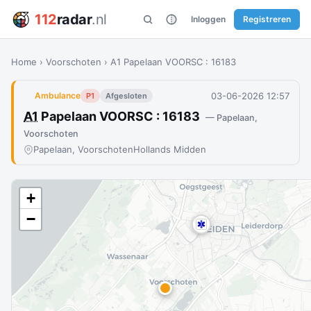
112
radar
.nl
Inloggen
Registreren
Home
›
Voorschoten
›
A1 Papelaan VOORSC : 16183
03-06-2026 12:57
Ambulance
P1
Afgesloten
A1
Papelaan VOORSC : 16183
— Papelaan,
Voorschoten
Papelaan, Voorschoten
Hollands Midden
+
−