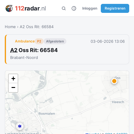
112
radar
.nl
Inloggen
Registreren
Home
›
A2 Oss Rit: 66584
03-06-2026 13:06
Ambulance
P2
Afgesloten
A2
Oss Rit: 66584
Brabant-Noord
+
−