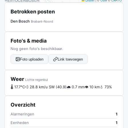
Leaflet
|
©
OSM
©
CARTO
Betrokken posten
Den Bosch
Brabant-Noord
Foto's & media
Nog geen foto's beschikbaar.
Foto uploaden
Link toevoegen
Weer
Lichte regenbui
🌡 17.7°C
💨 28.8 km/u SW (40.9)
🌧 0.7 mm
👁 10 km
💧 73%
Overzicht
Alarmeringen
1
Eenheden
1