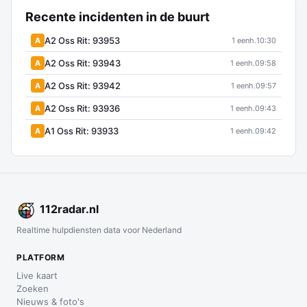
Recente incidenten in de buurt
A2 Oss Rit: 93953
A
1 eenh.
10:30
A2 Oss Rit: 93943
A
1 eenh.
09:58
A2 Oss Rit: 93942
A
1 eenh.
09:57
A2 Oss Rit: 93936
A
1 eenh.
09:43
A1 Oss Rit: 93933
A
1 eenh.
09:42
112
radar
.nl
Realtime hulpdiensten data voor Nederland
PLATFORM
Live kaart
Zoeken
Nieuws & foto's