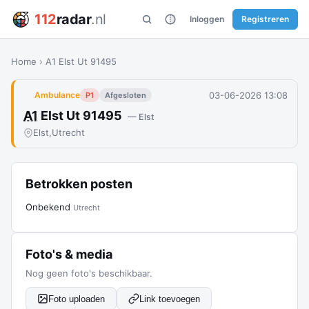
112
radar
.nl
Inloggen
Registreren
Home
›
A1 Elst Ut 91495
03-06-2026 13:08
Ambulance
P1
Afgesloten
A1
Elst Ut 91495
— Elst
Elst,
Utrecht
Betrokken posten
Onbekend
Utrecht
Foto's & media
Nog geen foto's beschikbaar.
Foto uploaden
Link toevoegen