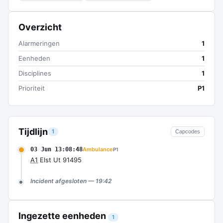
Overzicht
Alarmeringen
1
Eenheden
1
Disciplines
1
Prioriteit
P1
Tijdlijn
1
Capcodes
03 Jun 13:08:48
Ambulance
P1
A1
Elst Ut 91495
Incident afgesloten — 19:42
Ingezette eenheden
1