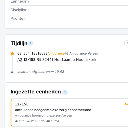
Eenheden
Disciplines
Prioriteit
Tijdlijn
1
03 Jun 13:10:33
Ambulance
Ambulance Velsen
P2
A2
12-158
Rit 82441 Het Laantje Heemskerk
Incident afgesloten — 19:42
Ingezette eenheden
1
12-158
Am
Ambulance hoogcomplexe zorg Kennemerland
Ambulance hoogcomplexe zorg
Velsen
🔔 13:10
🚗 12 min 35s
🏁 13:24