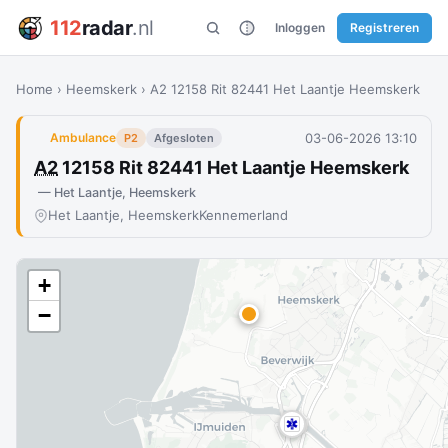
112
radar
.nl
Inloggen
Registreren
Home
›
Heemskerk
›
A2 12158 Rit 82441 Het Laantje Heemskerk
03-06-2026 13:10
Ambulance
P2
Afgesloten
A2
12158 Rit 82441 Het Laantje Heemskerk
— Het Laantje, Heemskerk
Het Laantje, Heemskerk
Kennemerland
+
−