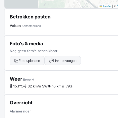
Leaflet
|
©
Betrokken posten
Velsen
Kennemerland
Foto's & media
Nog geen foto's beschikbaar.
Foto uploaden
Link toevoegen
Weer
Bewolkt
🌡 15.1°C
💨 32 km/u SW
👁 10 km
💧 79%
Overzicht
Alarmeringen