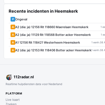
Recente incidenten in Heemskerk
Ongeval
P
A2 (dia: ja) 12156 Rit 118660 Maerelaan Heemskerk
A
1 e
A2 (dia: ja) 11129 Rit 118568 Botter acker Heemskerk
A
1 e
A1 12156 Rit 118421 Westerheem Heemskerk
A
1 eenh.
08 
A2 (dia: ja) 12153 Rit 118406 Botter acker Heemskerk
A
1 eenh.
08 
112
radar
.nl
Realtime hulpdiensten data voor Nederland
PLATFORM
Live kaart
Zoeken