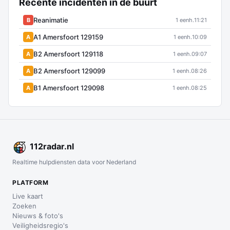
Recente incidenten in de buurt
Reanimatie
B
1 eenh.
11:21
A1 Amersfoort 129159
A
1 eenh.
10:09
B2 Amersfoort 129118
A
1 eenh.
09:07
B2 Amersfoort 129099
A
1 eenh.
08:26
B1 Amersfoort 129098
A
1 eenh.
08:25
112
radar
.nl
Realtime hulpdiensten data voor Nederland
PLATFORM
Live kaart
Zoeken
Nieuws & foto's
Veiligheidsregio's