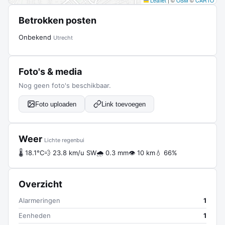
Leaflet
|
©
OSM
©
CARTO
Betrokken posten
Onbekend
Utrecht
Foto's & media
Nog geen foto's beschikbaar.
Foto uploaden
Link toevoegen
Weer
Lichte regenbui
🌡 18.1°C
💨 23.8 km/u SW
🌧 0.3 mm
👁 10 km
💧 66%
Overzicht
Alarmeringen
1
Eenheden
1