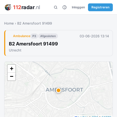
112
radar
.nl
Inloggen
Registreren
Home
›
B2 Amersfoort 91499
03-06-2026 13:14
Ambulance
P3
Afgesloten
B2 Amersfoort 91499
Utrecht
+
−