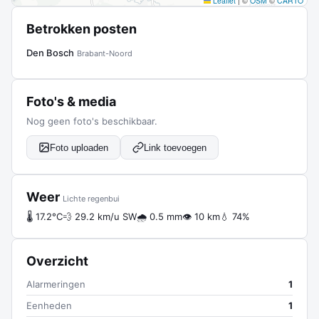
Leaflet
|
©
OSM
©
CARTO
Betrokken posten
Den Bosch
Brabant-Noord
Foto's & media
Nog geen foto's beschikbaar.
Foto uploaden
Link toevoegen
Weer
Lichte regenbui
🌡 17.2°C
💨 29.2 km/u SW
🌧 0.5 mm
👁 10 km
💧 74%
Overzicht
Alarmeringen
1
Eenheden
1