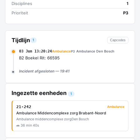
Disciplines
1
Prioriteit
P3
Tijdlijn
1
Capcodes
03 Jun 13:20:24
Ambulance
Ambulance Den Bosch
P3
B2 Boekel Rit: 66595
Incident afgesloten — 19:41
Ingezette eenheden
1
21-242
Ambulance
Ambulance Middencomplexe zorg Brabant-Noord
Ambulance middencomplexe zorg
Den Bosch
🚗 36 min 40s