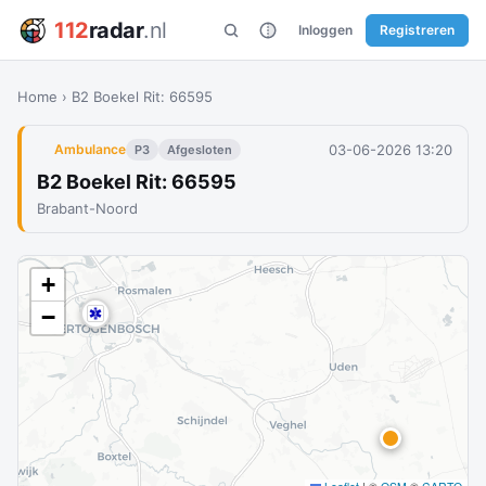
112
radar
.nl
Inloggen
Registreren
Home
›
B2 Boekel Rit: 66595
03-06-2026 13:20
Ambulance
P3
Afgesloten
B2 Boekel Rit: 66595
Brabant-Noord
+
−