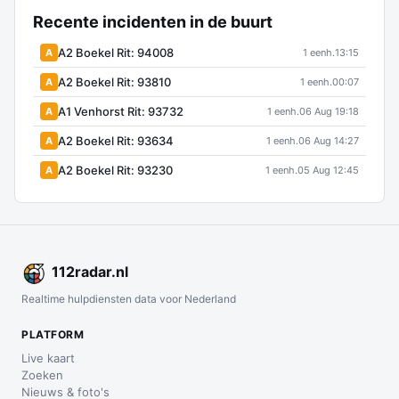
Recente incidenten in de buurt
A2 Boekel Rit: 94008
A
1 eenh.
13:15
A2 Boekel Rit: 93810
A
1 eenh.
00:07
A1 Venhorst Rit: 93732
A
1 eenh.
06 Aug 19:18
A2 Boekel Rit: 93634
A
1 eenh.
06 Aug 14:27
A2 Boekel Rit: 93230
A
1 eenh.
05 Aug 12:45
112
radar
.nl
Realtime hulpdiensten data voor Nederland
PLATFORM
Live kaart
Zoeken
Nieuws & foto's