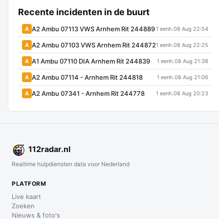
Recente incidenten in de buurt
A2 Ambu 07113 VWS Arnhem Rit 244889
A
1 eenh.
08 Aug 22:54
A2 Ambu 07103 VWS Arnhem Rit 244872
A
1 eenh.
08 Aug 22:25
A1 Ambu 07110 DIA Arnhem Rit 244839
A
1 eenh.
08 Aug 21:38
A2 Ambu 07114 - Arnhem Rit 244818
A
1 eenh.
08 Aug 21:06
A2 Ambu 07341 - Arnhem Rit 244778
A
1 eenh.
08 Aug 20:23
112
radar
.nl
Realtime hulpdiensten data voor Nederland
PLATFORM
Live kaart
Zoeken
Nieuws & foto's