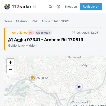
112
radar
.nl
Inloggen
Registreren
Home
›
A1 Ambu 07341 - Arnhem Rit 170819
03-06-2026 13:25
Ambulance
P1
Afgesloten
A1
Ambu
07341 - Arnhem Rit 170819
Gelderland-Midden
+
−