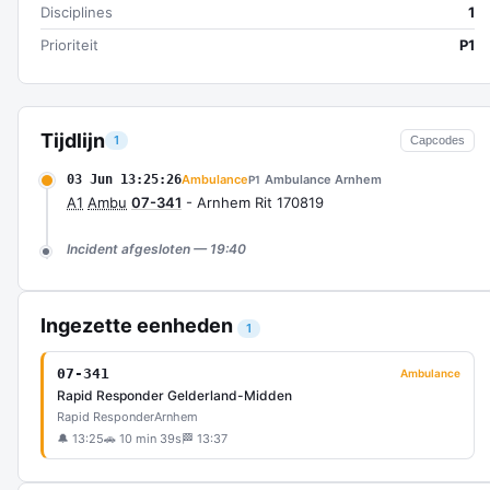
Disciplines
1
Prioriteit
P1
Tijdlijn
1
Capcodes
03 Jun 13:25:26
Ambulance
Ambulance Arnhem
P1
A1
Ambu
07-341
- Arnhem Rit 170819
Incident afgesloten — 19:40
Ingezette eenheden
1
07-341
Ambulance
Rapid Responder Gelderland-Midden
Rapid Responder
Arnhem
🔔 13:25
🚗 10 min 39s
🏁 13:37