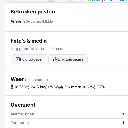
Leaflet
|
©
OSM
©
CART
Betrokken posten
Arnhem
Gelderland-Midden
Foto's & media
Nog geen foto's beschikbaar.
Foto uploaden
Link toevoegen
Weer
Lichte regenbui
🌡 18.3°C
💨 24.5 km/u WSW
🌧 0.6 mm
👁 10 km
💧 67%
Overzicht
Alarmeringen
1
Eenheden
1