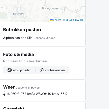
Leaflet
|
©
OSM
©
CARTO
Betrokken posten
Alphen aan den Rijn
Hollands Midden
Foto's & media
Nog geen foto's beschikbaar.
Foto uploaden
Link toevoegen
Weer
Gedeeltelijk bewolkt
🌡 16.9°C
💨 27.7 km/u WSW
👁 10 km
💧 66%
Overzicht