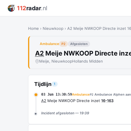
112
radar
.nl
Home
›
Nieuwkoop
›
A2 Meije NWKOOP Directe inzet 1
Ambulance
P2
Afgesloten
A2
Meije NWKOOP Directe inz
Meije, Nieuwkoop
Hollands Midden
Tijdlijn
1
03 Jun 13:30:59
Ambulance
Ambulance Alphen aan 
P2
A2
Meije NWKOOP Directe inzet
16-163
Incident afgesloten — 19:39