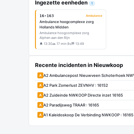
Ingezette eenheden
1
16-163
Ambulance
Ambulance hoogcomplexe zorg
Hollands Midden
Ambulance hoogcomplexe zorg
Alphen aan den Rijn
🔔 13:30
🚗 17 min 8s
🏁 13:49
Recente incidenten in Nieuwkoop
A2 Ambulancepost Nieuwveen Schoterhoek N
A
A2 Park Zomerlust ZEVNHV : 16152
A
A2 Zuideinde NWKOOP Directe inzet 16165
A
A2 Paradijsweg TRAAR : 16165
A
A1 Kaleidoskoop De Verbinding NWKOOP : 16165
A