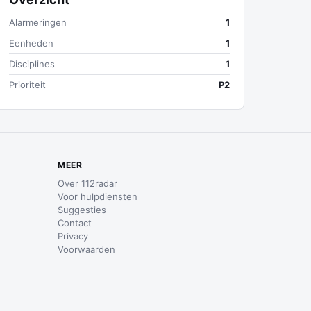
Alarmeringen
1
Eenheden
1
Disciplines
1
Prioriteit
P2
MEER
Over 112radar
Voor hulpdiensten
Suggesties
Contact
Privacy
Voorwaarden