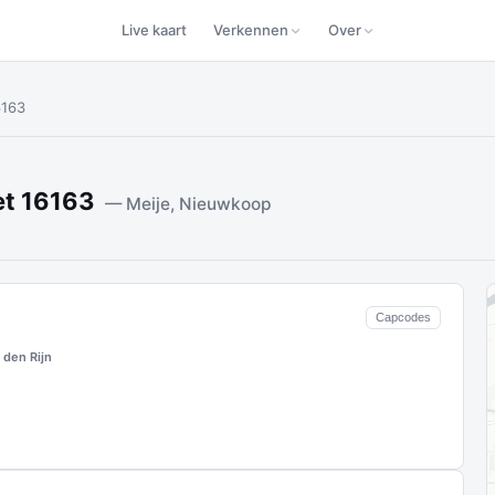
Live kaart
Verkennen
Over
6163
et 16163
— Meije, Nieuwkoop
Capcodes
den Rijn