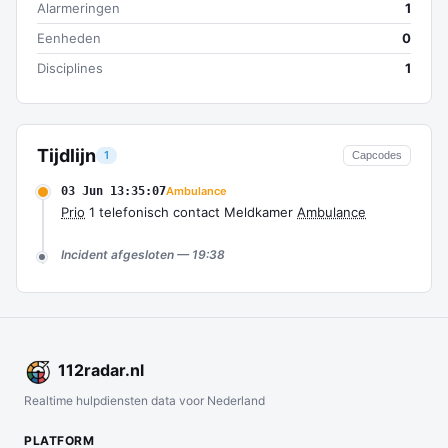
Alarmeringen
1
Eenheden
0
Disciplines
1
Tijdlijn
1
Capcodes
03 Jun 13:35:07
Ambulance
Prio
1 telefonisch contact Meldkamer
Ambulance
Incident afgesloten — 19:38
112
radar
.nl
Realtime hulpdiensten data voor Nederland
PLATFORM