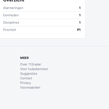
Alarmeringen
1
Eenheden
1
Disciplines
1
Prioriteit
P1
MEER
Over 112radar
Voor hulpdiensten
Suggesties
Contact
Privacy
Voorwaarden