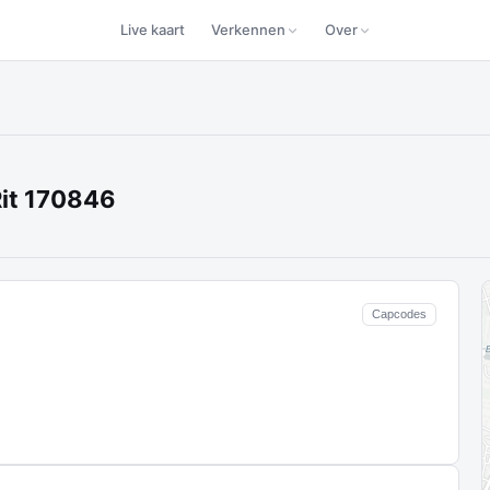
Live kaart
Verkennen
Over
it 170846
Capcodes