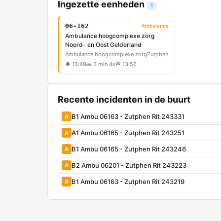
Ingezette eenheden
1
06-162
Ambulance
Ambulance hoogcomplexe zorg
Noord- en Oost Gelderland
Ambulance hoogcomplexe zorg
Zutphen
🔔 13:49
🚗 5 min 4s
🏁 13:56
Recente incidenten in de buurt
B1 Ambu 06163 - Zutphen Rit 243331
A
A1 Ambu 06165 - Zutphen Rit 243251
A
B1 Ambu 06165 - Zutphen Rit 243246
A
B2 Ambu 06201 - Zutphen Rit 243223
A
B1 Ambu 06163 - Zutphen Rit 243219
A