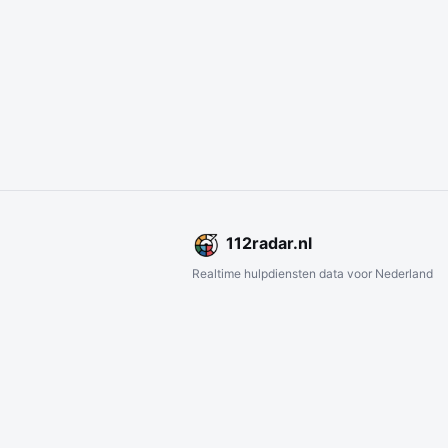
112
radar
.nl
Realtime hulpdiensten data voor Nederland