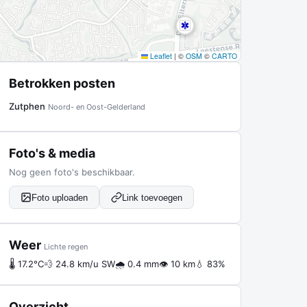
Leaflet
|
©
OSM
©
CARTO
Betrokken posten
Zutphen
Noord- en Oost-Gelderland
Foto's & media
Nog geen foto's beschikbaar.
Foto uploaden
Link toevoegen
Weer
Lichte regen
🌡 17.2°C
💨 24.8 km/u SW
🌧 0.4 mm
👁 10 km
💧 83%
Overzicht