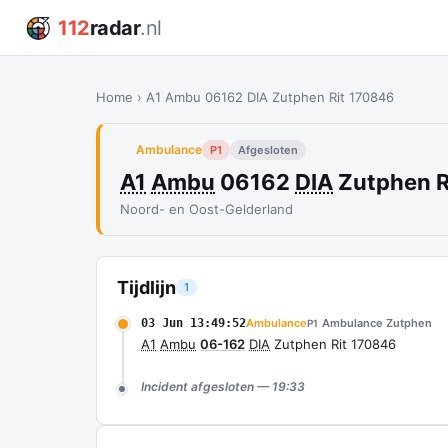
112
radar
.nl
Home
›
A1 Ambu 06162 DIA Zutphen Rit 170846
Ambulance
P1
Afgesloten
A1
Ambu
06162
DIA
Zutphen R
Noord- en Oost-Gelderland
Tijdlijn
1
03 Jun 13:49:52
Ambulance
Ambulance Zutphen
P1
A1
Ambu
06-162
DIA
Zutphen Rit 170846
Incident afgesloten — 19:33