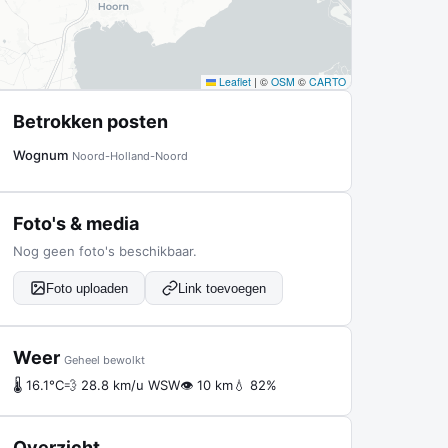
Leaflet
|
©
OSM
©
CARTO
Betrokken posten
Wognum
Noord-Holland-Noord
Foto's & media
Nog geen foto's beschikbaar.
Foto uploaden
Link toevoegen
Weer
Geheel bewolkt
🌡 16.1°C
💨 28.8 km/u WSW
👁 10 km
💧 82%
Overzicht