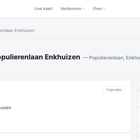
Live kaart
Verkennen
Over
erenlaan Enkhuizen
Populierenlaan Enkhuizen
— Populierenlaan, Enkhu
Capcodes
huizen