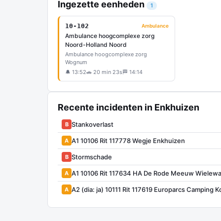
Ingezette eenheden
1
10-102
Ambulance
Ambulance hoogcomplexe zorg
Noord-Holland Noord
Ambulance hoogcomplexe zorg
Wognum
🔔 13:52
🚗 20 min 23s
🏁 14:14
Recente incidenten in Enkhuizen
Stankoverlast
B
A1 10106 Rit 117778 Wegje Enkhuizen
A
Stormschade
B
A1 10106 Rit 117634 HA De Rode Meeuw Wielewa
A
A2 (dia: ja) 10111 Rit 117619 Europarcs Camping
A