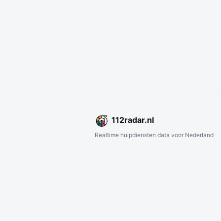
112
radar
.nl
Realtime hulpdiensten data voor Nederland