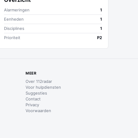
Alarmeringen
1
Eenheden
1
Disciplines
1
Prioriteit
P2
MEER
Over 112radar
Voor hulpdiensten
Suggesties
Contact
Privacy
Voorwaarden