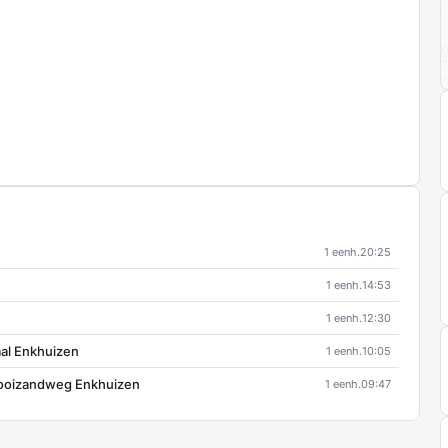
1 eenh.
20:25
1 eenh.
14:53
1 eenh.
12:30
al Enkhuizen
1 eenh.
10:05
 Kooizandweg Enkhuizen
1 eenh.
09:47