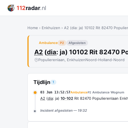
112
radar
.nl
Home
›
Enkhuizen
›
A2 (dia: ja) 10102 Rit 82470 Populi
Ambulance
P2
Afgesloten
A2
(
dia
: ja) 10102 Rit 82470 
Populierenlaan, Enkhuizen
Noord-Holland-Noord
Tijdlijn
1
03 Jun 13:52:57
Ambulance
Ambulance Wognum
P2
A2
(
dia
: ja)
10-102
Rit 82470 Populierenlaan Enk
Incident afgesloten — 19:32