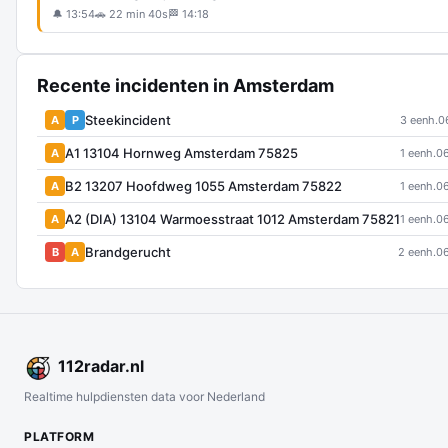
🔔 13:54
🚗 22 min 40s
🏁 14:18
Recente incidenten in Amsterdam
Steekincident
A
P
3 eenh.
0
A1 13104 Hornweg Amsterdam 75825
A
1 eenh.
06
B2 13207 Hoofdweg 1055 Amsterdam 75822
A
1 eenh.
06
A2 (DIA) 13104 Warmoesstraat 1012 Amsterdam 75821
A
1 eenh.
06
Brandgerucht
B
A
2 eenh.
06
112
radar
.nl
Realtime hulpdiensten data voor Nederland
PLATFORM