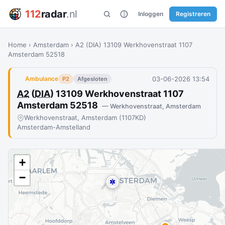
112
radar
.nl
Inloggen
Registreren
Home
›
Amsterdam
›
A2 (DIA) 13109 Werkhovenstraat 1107
Amsterdam 52518
03-06-2026 13:54
Ambulance
P2
Afgesloten
A2
(
DIA
) 13109 Werkhovenstraat 1107
Amsterdam 52518
— Werkhovenstraat, Amsterdam
Werkhovenstraat, Amsterdam (1107KD)
Amsterdam-Amstelland
+
−