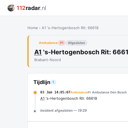
112
radar
.nl
Home
›
A1 's-Hertogenbosch Rit: 66618
Ambulance
P1
Afgesloten
A1
's-Hertogenbosch Rit: 666
Brabant-Noord
Tijdlijn
1
03 Jun 14:05:07
Ambulance
Ambulance Den Bosch
P1
A1
's-Hertogenbosch Rit: 66618
Incident afgesloten — 19:29