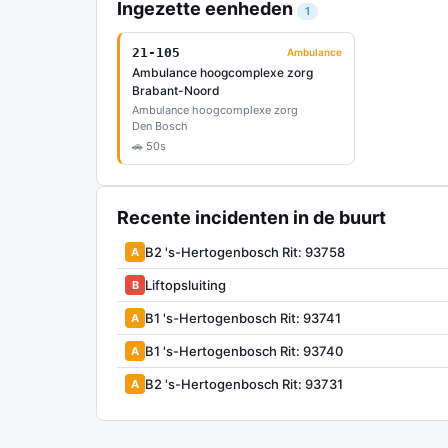
Ingezette eenheden
1
21-105
Ambulance
Ambulance hoogcomplexe zorg
Brabant-Noord
Ambulance hoogcomplexe zorg
Den Bosch
🚗 50s
Recente incidenten in de buurt
B2 's-Hertogenbosch Rit: 93758
A
Liftopsluiting
B
B1 's-Hertogenbosch Rit: 93741
A
B1 's-Hertogenbosch Rit: 93740
A
B2 's-Hertogenbosch Rit: 93731
A