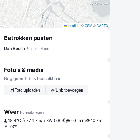
Leaflet
|
©
OSM
©
CARTO
Betrokken posten
Den Bosch
Brabant-Noord
Foto's & media
Nog geen foto's beschikbaar.
Foto uploaden
Link toevoegen
Weer
Normale regen
🌡 18.4°C
💨 27.4 km/u SW (38.9)
🌧 0.6 mm
👁 10 km
💧 73%