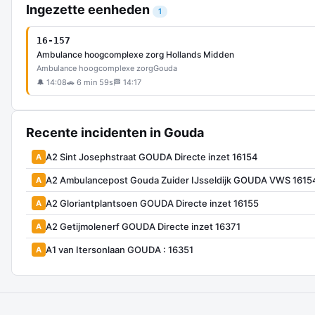
Ingezette eenheden
1
16-157
Ambulance hoogcomplexe zorg Hollands Midden
Ambulance hoogcomplexe zorg
Gouda
🔔 14:08
🚗 6 min 59s
🏁 14:17
Recente incidenten in Gouda
A2 Sint Josephstraat GOUDA Directe inzet 16154
A
A2 Ambulancepost Gouda Zuider IJsseldijk GOUDA VWS 1615
A
A2 Gloriantplantsoen GOUDA Directe inzet 16155
A
A2 Getijmolenerf GOUDA Directe inzet 16371
A
A1 van Itersonlaan GOUDA : 16351
A