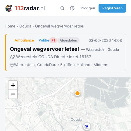
112
radar
.nl
Inloggen
Registreren
Home
›
Gouda
›
Ongeval wegvervoer letsel
03-06-2026 14:08
Ambulance
Politie
P1
Afgesloten
Ongeval wegvervoer letsel
— Weerestein, Gouda
A2
Weerestein GOUDA Directe inzet 16157
Weerestein, Gouda
Duur: 5u 19min
Hollands Midden
+
−