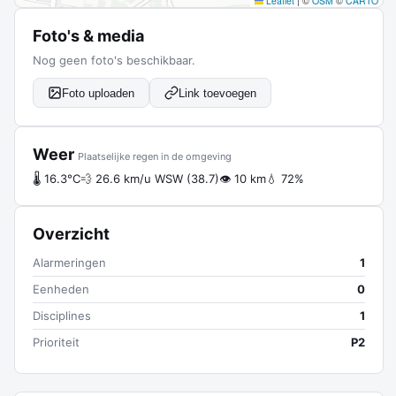
Leaflet
|
©
OSM
©
CARTO
Foto's & media
Nog geen foto's beschikbaar.
Foto uploaden
Link toevoegen
Weer
Plaatselijke regen in de omgeving
🌡 16.3°C
💨 26.6 km/u WSW (38.7)
👁 10 km
💧 72%
Overzicht
Alarmeringen
1
Eenheden
0
Disciplines
1
Prioriteit
P2