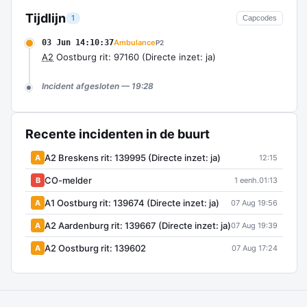
Tijdlijn
1
Capcodes
03 Jun 14:10:37
Ambulance
P2
A2
Oostburg rit: 97160 (Directe inzet: ja)
Incident afgesloten — 19:28
Recente incidenten in de buurt
A2 Breskens rit: 139995 (Directe inzet: ja)
A
12:15
CO-melder
B
1 eenh.
01:13
A1 Oostburg rit: 139674 (Directe inzet: ja)
A
07 Aug 19:56
A2 Aardenburg rit: 139667 (Directe inzet: ja)
A
07 Aug 19:39
A2 Oostburg rit: 139602
A
07 Aug 17:24