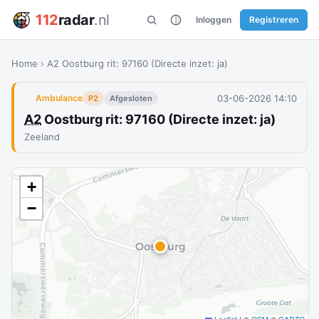
112
radar
.nl
Inloggen
Registreren
Home
›
A2 Oostburg rit: 97160 (Directe inzet: ja)
03-06-2026 14:10
Ambulance
P2
Afgesloten
A2
Oostburg rit: 97160 (Directe inzet: ja)
Zeeland
+
−