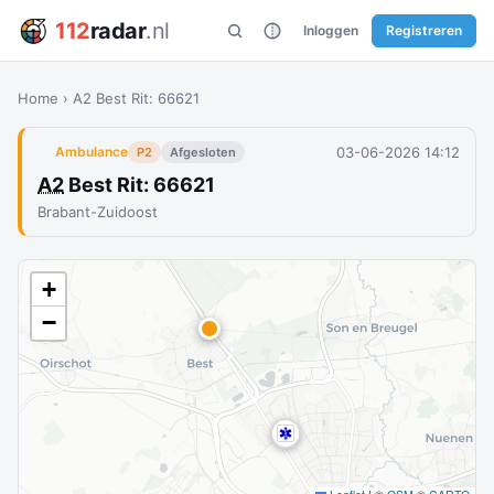
112
radar
.nl
Inloggen
Registreren
Home
›
A2 Best Rit: 66621
03-06-2026 14:12
Ambulance
P2
Afgesloten
A2
Best Rit: 66621
Brabant-Zuidoost
+
−