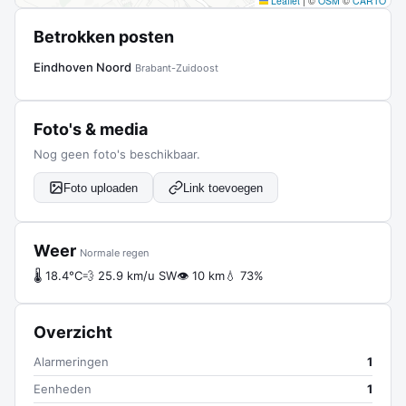
Leaflet
|
©
OSM
©
CARTO
Betrokken posten
Eindhoven Noord
Brabant-Zuidoost
Foto's & media
Nog geen foto's beschikbaar.
Foto uploaden
Link toevoegen
Weer
Normale regen
🌡 18.4°C
💨 25.9 km/u SW
👁 10 km
💧 73%
Overzicht
Alarmeringen
1
Eenheden
1