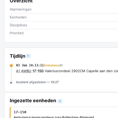
Overzicht
Alarmeringen
Eenheden
Disciplines
Prioriteit
Tijdlijn
1
03 Jun 14:13:11
Ambulance
P1
A1
AMBU
17-150
Valeriusrondeel 2902CM Capelle aan den IJ
Incident afgesloten — 19:27
Ingezette eenheden
1
17-150
Ambulance hoogcomplexe zorg Rotterdam-Rijnmond