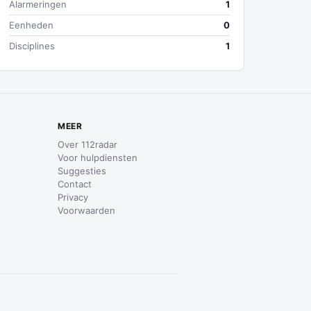
Alarmeringen
1
Eenheden
0
Disciplines
1
MEER
Over 112radar
Voor hulpdiensten
Suggesties
Contact
Privacy
Voorwaarden