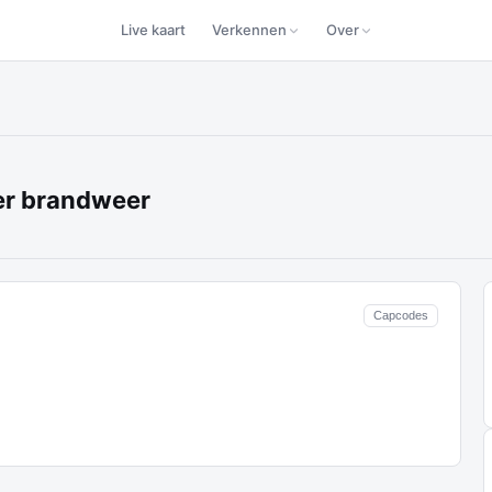
Live kaart
Verkennen
Over
er brandweer
Capcodes