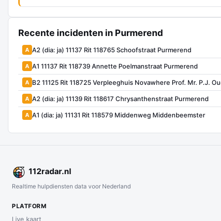
Recente incidenten in Purmerend
A2 (dia: ja) 11137 Rit 118765 Schoofstraat Purmerend
A
A1 11137 Rit 118739 Annette Poelmanstraat Purmerend
A
B2 11125 Rit 118725 Verpleeghuis Novawhere Prof. Mr. P.J. 
A
A2 (dia: ja) 11139 Rit 118617 Chrysanthenstraat Purmerend
A
A1 (dia: ja) 11131 Rit 118579 Middenweg Middenbeemster
A
112
radar
.nl
Realtime hulpdiensten data voor Nederland
PLATFORM
Live kaart