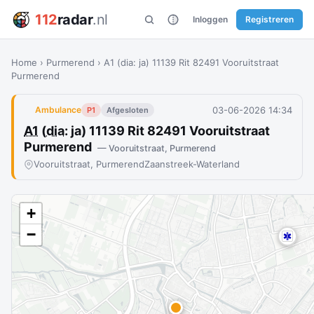
112
radar
.nl
Inloggen
Registreren
Home
›
Purmerend
›
A1 (dia: ja) 11139 Rit 82491 Vooruitstraat
Purmerend
03-06-2026 14:34
Ambulance
P1
Afgesloten
A1
(
dia
: ja) 11139 Rit 82491 Vooruitstraat
Purmerend
— Vooruitstraat, Purmerend
Vooruitstraat, Purmerend
Zaanstreek-Waterland
+
−