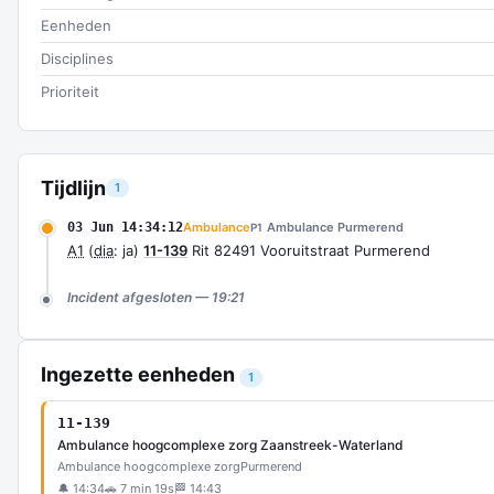
Eenheden
Disciplines
Prioriteit
Tijdlijn
1
03 Jun 14:34:12
Ambulance
Ambulance Purmerend
P1
A1
(
dia
: ja)
11-139
Rit 82491 Vooruitstraat Purmerend
Incident afgesloten — 19:21
Ingezette eenheden
1
11-139
Ambulance hoogcomplexe zorg Zaanstreek-Waterland
Ambulance hoogcomplexe zorg
Purmerend
🔔 14:34
🚗 7 min 19s
🏁 14:43