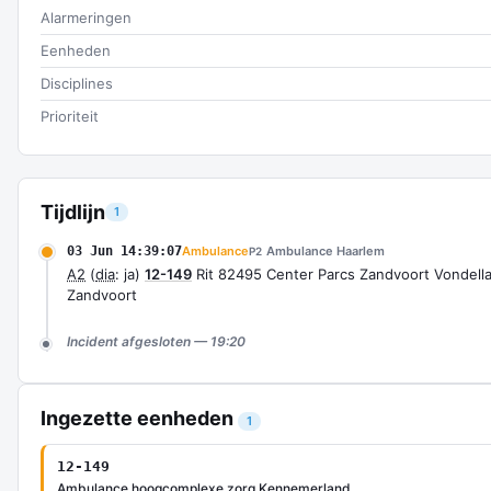
Alarmeringen
Eenheden
Disciplines
Prioriteit
Tijdlijn
1
03 Jun 14:39:07
Ambulance
Ambulance Haarlem
P2
A2
(
dia
: ja)
12-149
Rit 82495 Center Parcs Zandvoort Vondell
Zandvoort
Incident afgesloten — 19:20
Ingezette eenheden
1
12-149
Ambulance hoogcomplexe zorg Kennemerland