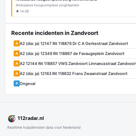
Ambulance hoogcomplexe zorg
Haarlem
🔔 14:39
Recente incidenten in Zandvoort
A2 (dia: ja) 12147 Rit 118876 Dr C A Gerkestraat Zandvoort
A
A2 (dia: ja) 12349 Rit 118867 de Favaugeplein Zandvoort
A
A2 12144 Rit 118857 VWS Zandvoort Linnaeusstraat Zandvoor
A
A2 (dia: ja) 12163 Rit 118832 Frans Zwaanstraat Zandvoort
A
Ongeval
P
112
radar
.nl
Realtime hulpdiensten data voor Nederland