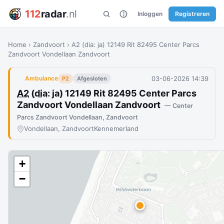
112
radar
.nl
Inloggen
Registreren
Home
›
Zandvoort
›
A2 (dia: ja) 12149 Rit 82495 Center Parcs
Zandvoort Vondellaan Zandvoort
03-06-2026 14:39
Ambulance
P2
Afgesloten
A2
(
dia
: ja) 12149 Rit 82495 Center Parcs
Zandvoort Vondellaan Zandvoort
— Center
Parcs Zandvoort Vondellaan, Zandvoort
Vondellaan, Zandvoort
Kennemerland
+
−