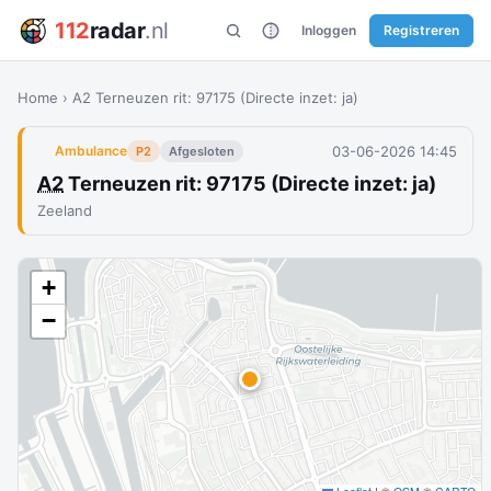
112
radar
.nl
Inloggen
Registreren
Home
›
A2 Terneuzen rit: 97175 (Directe inzet: ja)
03-06-2026 14:45
Ambulance
P2
Afgesloten
A2
Terneuzen rit: 97175 (Directe inzet: ja)
Zeeland
+
−