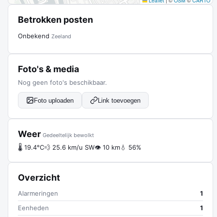
Leaflet
|
©
OSM
©
CARTO
Betrokken posten
Onbekend
Zeeland
Foto's & media
Nog geen foto's beschikbaar.
Foto uploaden
Link toevoegen
Weer
Gedeeltelijk bewolkt
🌡 19.4°C
💨 25.6 km/u SW
👁 10 km
💧 56%
Overzicht
Alarmeringen
1
Eenheden
1