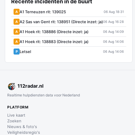
Recente incidenten in de buurt
A1 Terneuzen rit: 139025
A
06 Aug 18:31
A2 Sas van Gent rit: 138951 (Directe inzet: ja)
A
06 Aug 16:28
A1 Hoek rit: 138886 (Directe inzet: ja)
A
06 Aug 14:09
A1 Hoek rit: 138883 (Directe inzet: ja)
A
06 Aug 14:06
Letsel
P
06 Aug 14:06
112
radar
.nl
Realtime hulpdiensten data voor Nederland
PLATFORM
Live kaart
Zoeken
Nieuws & foto's
Veiligheidsregio's