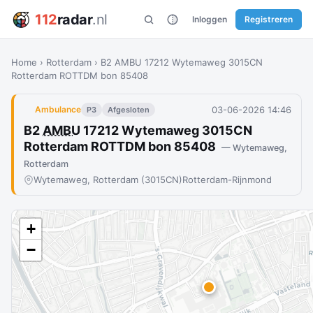
112
radar
.nl
Inloggen
Registreren
Home
›
Rotterdam
›
B2 AMBU 17212 Wytemaweg 3015CN
Rotterdam ROTTDM bon 85408
03-06-2026 14:46
Ambulance
P3
Afgesloten
B2
AMBU
17212 Wytemaweg 3015CN
Rotterdam ROTTDM bon 85408
— Wytemaweg,
Rotterdam
Wytemaweg, Rotterdam (3015CN)
Rotterdam-Rijnmond
+
−