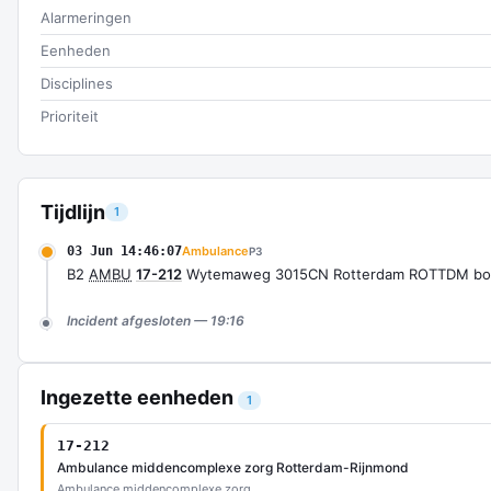
Alarmeringen
Eenheden
Disciplines
Prioriteit
Tijdlijn
1
03 Jun 14:46:07
Ambulance
P3
B2
AMBU
17-212
Wytemaweg 3015CN Rotterdam ROTTDM bo
Incident afgesloten — 19:16
Ingezette eenheden
1
17-212
Ambulance middencomplexe zorg Rotterdam-Rijnmond
Ambulance middencomplexe zorg