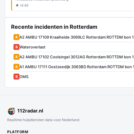
🔔 14:46
Recente incidenten in Rotterdam
A2 AMBU 17109 Kraaiheide 3069LC Rotterdam ROTTDM bon 
A
Wateroverlast
B
A2 AMBU 17102 Coolsingel 3012AG Rotterdam ROTTDM bon 
A
A1 AMBU 17111 Oostzeedijk 3063BD Rotterdam ROTTDM bon 
A
OMS
B
112
radar
.nl
Realtime hulpdiensten data voor Nederland
PLATFORM