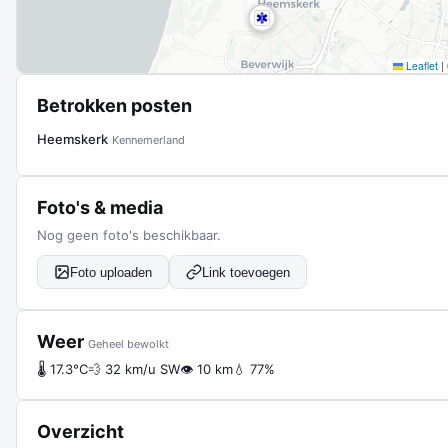
Leaflet
|
Betrokken posten
Heemskerk
Kennemerland
Foto's & media
Nog geen foto's beschikbaar.
Foto uploaden
Link toevoegen
Weer
Geheel bewolkt
🌡 17.3°C
💨 32 km/u SW
👁 10 km
💧 77%
Overzicht