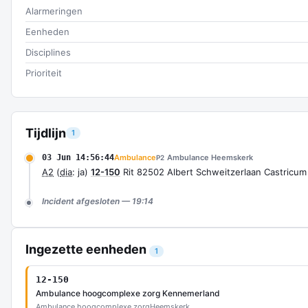
Alarmeringen
Eenheden
Disciplines
Prioriteit
Tijdlijn
1
03 Jun 14:56:44
Ambulance
Ambulance Heemskerk
P2
A2
(
dia
: ja)
12-150
Rit 82502 Albert Schweitzerlaan Castricum
Incident afgesloten — 19:14
Ingezette eenheden
1
12-150
Ambulance hoogcomplexe zorg Kennemerland
Ambulance hoogcomplexe zorg
Heemskerk