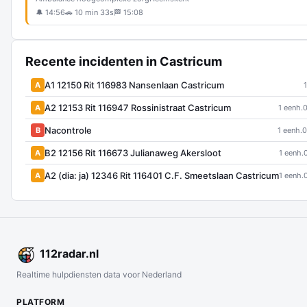
🔔 14:56
🚗 10 min 33s
🏁 15:08
Recente incidenten in Castricum
A1 12150 Rit 116983 Nansenlaan Castricum
A
A2 12153 Rit 116947 Rossinistraat Castricum
A
1 eenh.
0
Nacontrole
B
1 eenh.
0
B2 12156 Rit 116673 Julianaweg Akersloot
A
1 eenh.
A2 (dia: ja) 12346 Rit 116401 C.F. Smeetslaan Castricum
A
1 eenh.
112
radar
.nl
Realtime hulpdiensten data voor Nederland
PLATFORM