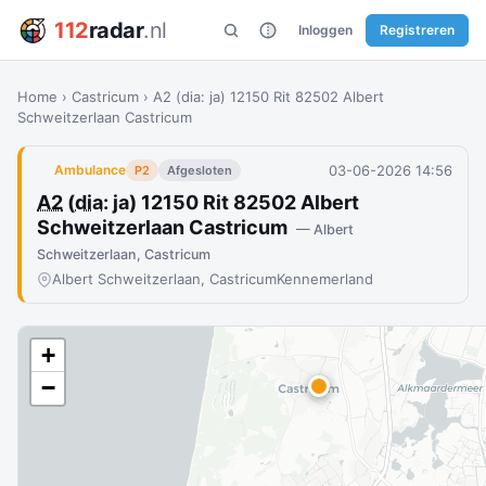
112
radar
.nl
Inloggen
Registreren
Home
›
Castricum
›
A2 (dia: ja) 12150 Rit 82502 Albert
Schweitzerlaan Castricum
03-06-2026 14:56
Ambulance
P2
Afgesloten
A2
(
dia
: ja) 12150 Rit 82502 Albert
Schweitzerlaan Castricum
— Albert
Schweitzerlaan, Castricum
Albert Schweitzerlaan, Castricum
Kennemerland
+
−