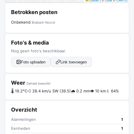
Leaflet
|
©
OSM
©
CARTO
Betrokken posten
Onbekend
Brabant-Noord
Foto's & media
Nog geen foto's beschikbaar.
Foto uploaden
Link toevoegen
Weer
Geheel bewolkt
🌡 19.2°C
💨 28.4 km/u SW (39.5)
🌧 0.2 mm
👁 10 km
💧 64%
Overzicht
Alarmeringen
1
Eenheden
1