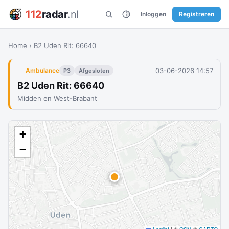
112
radar
.nl
Inloggen
Registreren
Home
›
B2 Uden Rit: 66640
03-06-2026 14:57
Ambulance
P3
Afgesloten
B2 Uden Rit: 66640
Midden en West-Brabant
+
−