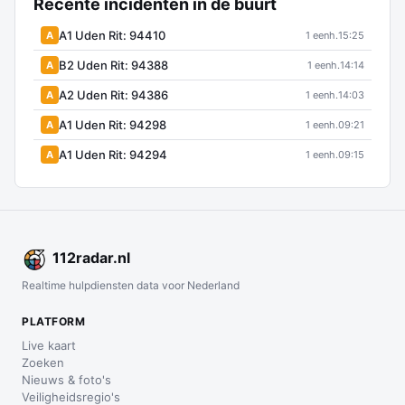
Recente incidenten in de buurt
A1 Uden Rit: 94410
A
1 eenh.
15:25
B2 Uden Rit: 94388
A
1 eenh.
14:14
A2 Uden Rit: 94386
A
1 eenh.
14:03
A1 Uden Rit: 94298
A
1 eenh.
09:21
A1 Uden Rit: 94294
A
1 eenh.
09:15
112
radar
.nl
Realtime hulpdiensten data voor Nederland
PLATFORM
Live kaart
Zoeken
Nieuws & foto's
Veiligheidsregio's