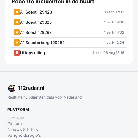
Recente incidenten in de buurt
A1 Soest 129423
A
1 eenh.
17:32
A1 Soest 129323
A
1 eenh.
14:36
A1 Soest 129298
A
1 eenh.
14:02
A1 Soesterberg 129252
A
1 eenh.
12:36
Liftopsluiting
B
1 eenh.
06 Aug 18:16
112
radar
.nl
Realtime hulpdiensten data voor Nederland
PLATFORM
Live kaart
Zoeken
Nieuws & foto's
Veiligheidsregio's