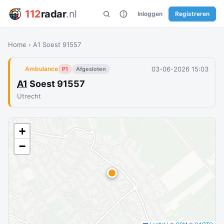
112
radar
.nl
Inloggen
Registreren
Home
›
A1 Soest 91557
03-06-2026 15:03
Ambulance
P1
Afgesloten
A1
Soest 91557
Utrecht
+
−