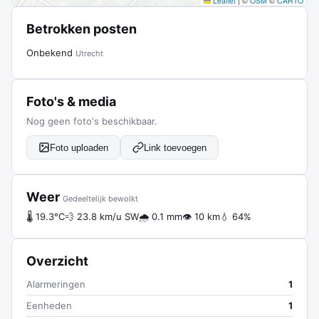
Leaflet
|
©
OSM
©
CARTO
Betrokken posten
Onbekend
Utrecht
Foto's & media
Nog geen foto's beschikbaar.
Foto uploaden
Link toevoegen
Weer
Gedeeltelijk bewolkt
🌡 19.3°C
💨 23.8 km/u SW
🌧 0.1 mm
👁 10 km
💧 64%
Overzicht
Alarmeringen
1
Eenheden
1