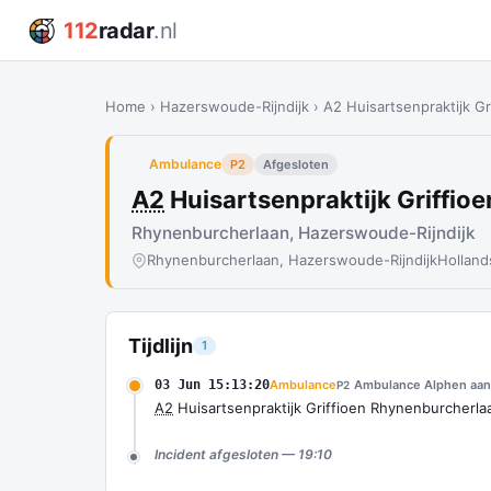
112
radar
.nl
Home
›
Hazerswoude-Rijndijk
›
A2 Huisartsenpraktijk G
Ambulance
P2
Afgesloten
A2
Huisartsenpraktijk Griffi
Rhynenburcherlaan, Hazerswoude-Rijndijk
Rhynenburcherlaan, Hazerswoude-Rijndijk
Holland
Tijdlijn
1
03 Jun 15:13:20
Ambulance
Ambulance Alphen aan 
P2
A2
Huisartsenpraktijk Griffioen Rhynenburcherl
Incident afgesloten — 19:10