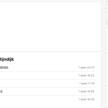
ijndijk
 16160
1 eenh.
20:13
1 eenh.
18:03
1 eenh.
17:19
63
1 eenh.
16:56
1 eenh.
16:36