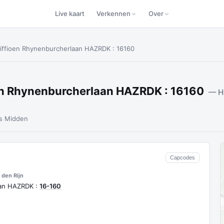
Live kaart
Verkennen
Over
riffioen Rhynenburcherlaan HAZRDK : 16160
oen Rhynenburcherlaan HAZRDK : 16160
— Hu
s Midden
Capcodes
den Rijn
aan HAZRDK :
16-160