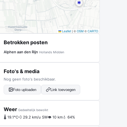
Leaflet
|
©
OSM
©
CARTO
Betrokken posten
Alphen aan den Rijn
Hollands Midden
Foto's & media
Nog geen foto's beschikbaar.
Foto uploaden
Link toevoegen
Weer
Gedeeltelijk bewolkt
🌡 19.1°C
💨 29.2 km/u SW
👁 10 km
💧 64%