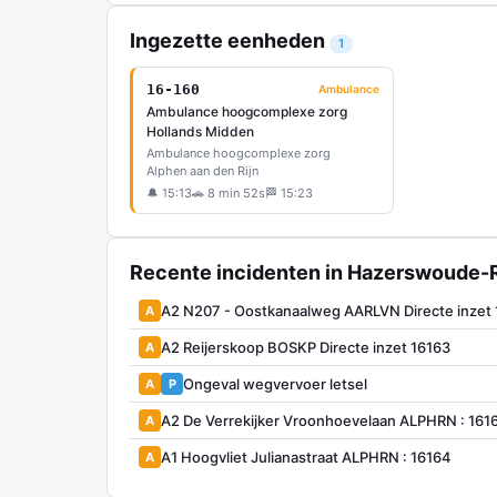
Ingezette eenheden
1
16-160
Ambulance
Ambulance hoogcomplexe zorg
Hollands Midden
Ambulance hoogcomplexe zorg
Alphen aan den Rijn
🔔 15:13
🚗 8 min 52s
🏁 15:23
Recente incidenten in Hazerswoude-R
A2 N207 - Oostkanaalweg AARLVN Directe inzet
A
A2 Reijerskoop BOSKP Directe inzet 16163
A
Ongeval wegvervoer letsel
A
P
A2 De Verrekijker Vroonhoevelaan ALPHRN : 161
A
A1 Hoogvliet Julianastraat ALPHRN : 16164
A