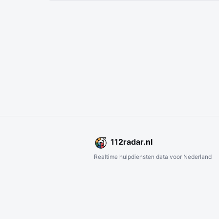
112
radar
.nl
Realtime hulpdiensten data voor Nederland