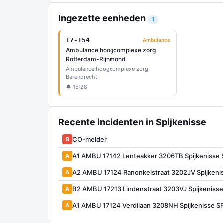
Ingezette eenheden
1
17-154
Ambulance
Ambulance hoogcomplexe zorg
Rotterdam-Rijnmond
Ambulance hoogcomplexe zorg
Barendrecht
🔔 15:28
Recente incidenten in Spijkenisse
CO-melder
B
A1 AMBU 17142 Lenteakker 3206TB Spijkenisse
A
A2 AMBU 17124 Ranonkelstraat 3202JV Spijkeni
A
B2 AMBU 17213 Lindenstraat 3203VJ Spijkeniss
A
A1 AMBU 17124 Verdilaan 3208NH Spijkenisse S
A