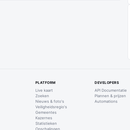
PLATFORM
DEVELOPERS
Live kaart
API Documentatie
Zoeken
Plannen & prijzen
Nieuws & foto's
Automations
Veiligheidsregio's
Gemeentes
Kazernes
Statistieken
Opschalingen