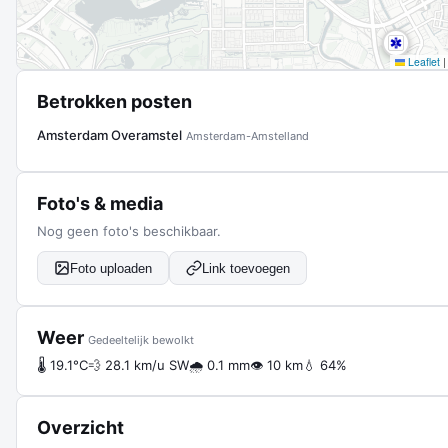
Leaflet
|
Betrokken posten
Amsterdam Overamstel
Amsterdam-Amstelland
Foto's & media
Nog geen foto's beschikbaar.
Foto uploaden
Link toevoegen
Weer
Gedeeltelijk bewolkt
🌡 19.1°C
💨 28.1 km/u SW
🌧 0.1 mm
👁 10 km
💧 64%
Overzicht