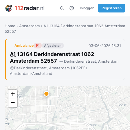
112
radar
.nl
Inloggen
Registreren
Home
›
Amsterdam
›
A1 13164 Derkinderenstraat 1062 Amsterdam
52557
03-06-2026 15:31
Ambulance
P1
Afgesloten
A1
13164 Derkinderenstraat 1062
Amsterdam 52557
— Derkinderenstraat, Amsterdam
Derkinderenstraat, Amsterdam (1062BE)
Amsterdam-Amstelland
+
−