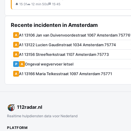
🔔 15:31
🚗 12 min 50s
🏁 15:45
Recente incidenten in Amsterdam
A1 13106 Jan van Duivenvoordestraat 1067 Amsterdam 75776
A
A1 13122 Lucien Gaudinstraat 1034 Amsterdam 75774
A
A1 13156 Streefkerkstraat 1107 Amsterdam 75773
A
Ongeval wegvervoer letsel
P
A
A1 13166 Maria Telkesstraat 1097 Amsterdam 75771
A
112
radar
.nl
Realtime hulpdiensten data voor Nederland
PLATFORM