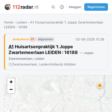
112
radar
.nl
Inloggen
Registreren
Home
›
Leiden
›
A1 Huisartsenpraktijk 't Joppe Zwartemeerlaan
LEIDEN : 16188
03-06-2026 15:38
Ambulance
P1
Afgesloten
A1
Huisartsenpraktijk 't Joppe
Zwartemeerlaan LEIDEN : 16188
— Joppe
Zwartemeerlaan, Leiden
Zwartemeerlaan, Leiden
Hollands Midden
+
−