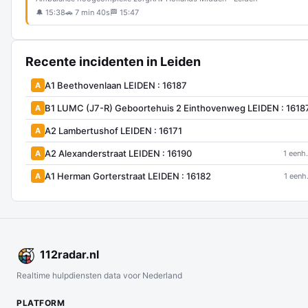
🔔 15:38
🚗 7 min 40s
🏁 15:47
Recente incidenten in Leiden
A1 Beethovenlaan LEIDEN : 16187
A
B1 LUMC (J7-R) Geboortehuis 2 Einthovenweg LEIDEN : 1618
A
A2 Lambertushof LEIDEN : 16171
A
A2 Alexanderstraat LEIDEN : 16190
A
1 eenh.
A1 Herman Gorterstraat LEIDEN : 16182
A
1 eenh
112
radar
.nl
Realtime hulpdiensten data voor Nederland
PLATFORM