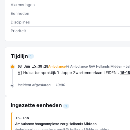
Alarmeringen
Eenheden
Disciplines
Prioriteit
Tijdlijn
1
03 Jun 15:38:28
Ambulance
Ambulance RAV Hollands Midden - Le
P1
A1
Huisartsenpraktijk 't Joppe Zwartemeerlaan LEIDEN :
16-1
Incident afgesloten — 19:00
Ingezette eenheden
1
16-188
Ambulance hoogcomplexe zorg Hollands Midden
Ambulance hoogcomplexe zorg
RAV Hollands Midden - Leiden