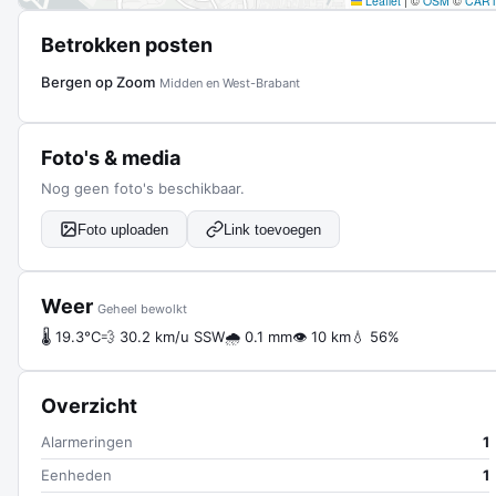
Leaflet
|
©
OSM
©
CAR
Betrokken posten
Bergen op Zoom
Midden en West-Brabant
Foto's & media
Nog geen foto's beschikbaar.
Foto uploaden
Link toevoegen
Weer
Geheel bewolkt
🌡 19.3°C
💨 30.2 km/u SSW
🌧 0.1 mm
👁 10 km
💧 56%
Overzicht
Alarmeringen
1
Eenheden
1