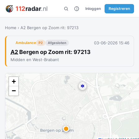
112
radar
.nl
Inloggen
Registreren
Home
›
A2 Bergen op Zoom rit: 97213
03-06-2026 15:46
Ambulance
P2
Afgesloten
A2
Bergen op Zoom rit: 97213
Midden en West-Brabant
+
−