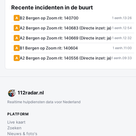
Recente incidenten in de buurt
B2 Bergen op Zoom rit: 140700
A
1 eenh.
13:26
A2 Bergen op Zoom rit: 140683 (Directe inzet: ja)
A
1 eenh.
12:54
A2 Bergen op Zoom rit: 140669 (Directe inzet: ja)
A
1 eenh.
12:32
B1 Bergen op Zoom rit: 140604
A
1 eenh.
11:00
A2 Bergen op Zoom rit: 140556 (Directe inzet: ja)
A
1 eenh.
09:33
112
radar
.nl
Realtime hulpdiensten data voor Nederland
PLATFORM
Live kaart
Zoeken
Nieuws & foto's