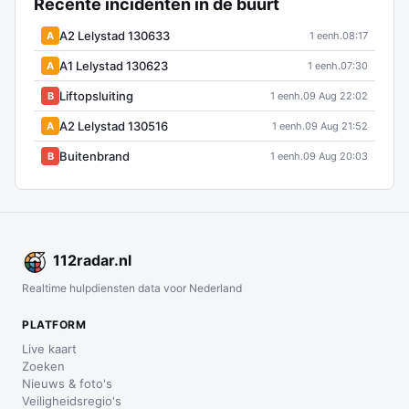
Recente incidenten in de buurt
A2 Lelystad 130633
A
1 eenh.
08:17
A1 Lelystad 130623
A
1 eenh.
07:30
Liftopsluiting
B
1 eenh.
09 Aug 22:02
A2 Lelystad 130516
A
1 eenh.
09 Aug 21:52
Buitenbrand
B
1 eenh.
09 Aug 20:03
112
radar
.nl
Realtime hulpdiensten data voor Nederland
PLATFORM
Live kaart
Zoeken
Nieuws & foto's
Veiligheidsregio's