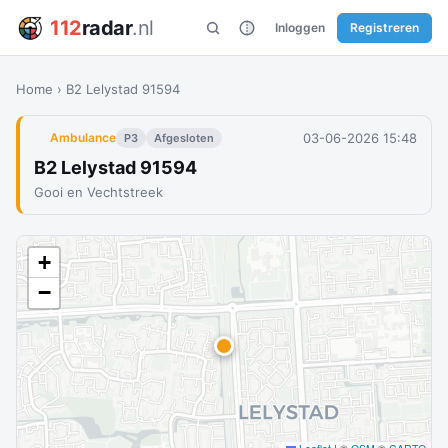
112
radar
.nl
Inloggen
Registreren
Home
›
B2 Lelystad 91594
03-06-2026 15:48
Ambulance
P3
Afgesloten
B2 Lelystad 91594
Gooi en Vechtstreek
+
−