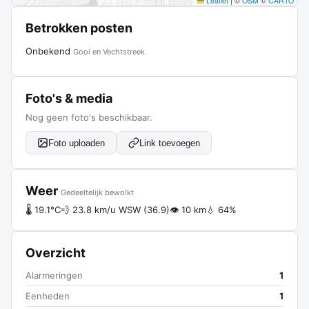
Leaflet
|
©
OSM
©
CARTO
Betrokken posten
Onbekend
Gooi en Vechtstreek
Foto's & media
Nog geen foto's beschikbaar.
Foto uploaden
Link toevoegen
Weer
Gedeeltelijk bewolkt
🌡 19.1°C
💨 23.8 km/u WSW (36.9)
👁 10 km
💧 64%
Overzicht
Alarmeringen
1
Eenheden
1