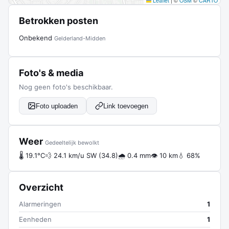
Leaflet
|
©
OSM
©
CARTO
Betrokken posten
Onbekend
Gelderland-Midden
Foto's & media
Nog geen foto's beschikbaar.
Foto uploaden
Link toevoegen
Weer
Gedeeltelijk bewolkt
🌡 19.1°C
💨 24.1 km/u SW (34.8)
🌧 0.4 mm
👁 10 km
💧 68%
Overzicht
Alarmeringen
1
Eenheden
1