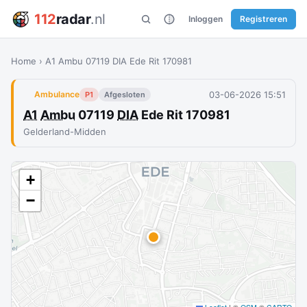
112
radar
.nl
Inloggen
Registreren
Home
›
A1 Ambu 07119 DIA Ede Rit 170981
03-06-2026 15:51
Ambulance
P1
Afgesloten
A1
Ambu
07119
DIA
Ede Rit 170981
Gelderland-Midden
+
−