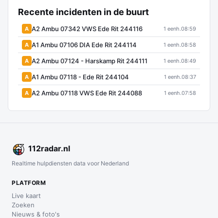
Recente incidenten in de buurt
A2 Ambu 07342 VWS Ede Rit 244116
A
1 eenh.
08:59
A1 Ambu 07106 DIA Ede Rit 244114
A
1 eenh.
08:58
A2 Ambu 07124 - Harskamp Rit 244111
A
1 eenh.
08:49
A1 Ambu 07118 - Ede Rit 244104
A
1 eenh.
08:37
A2 Ambu 07118 VWS Ede Rit 244088
A
1 eenh.
07:58
112
radar
.nl
Realtime hulpdiensten data voor Nederland
PLATFORM
Live kaart
Zoeken
Nieuws & foto's