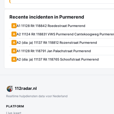
Recente incidenten in Purmerend
A1 11128 Rit 118842 Roedestraat Purmerend
A
A2 11124 Rit 118831 VWS Purmerend Cantekoogweg Purmere
A
A2 (dia: ja) 11137 Rit 118812 Rozenstraat Purmerend
A
A1 11128 Rit 118791 Jan Palachstraat Purmerend
A
A2 (dia: ja) 11137 Rit 118765 Schoofstraat Purmerend
A
112
radar
.nl
Realtime hulpdiensten data voor Nederland
PLATFORM
Live kaart