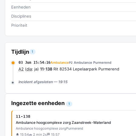
Eenheden
Disciplines
Prioriteit
Tijdlijn
1
03 Jun 15:54:16
Ambulance
Ambulance Purmerend
P2
A2
(
dia
: ja)
11-138
Rit 82534 Lepelaarpark Purmerend
Incident afgesloten — 19:15
Ingezette eenheden
1
11-138
Ambulance hoogcomplexe zorg Zaanstreek-Waterland
Ambulance hoogcomplexe zorg
Purmerend
🔔 15:54
🚗 2 min 2s
🏁 15:57