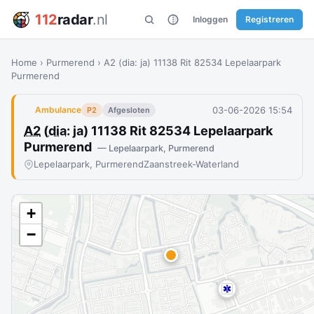
112
radar
.nl
Inloggen
Registreren
Home
›
Purmerend
›
A2 (dia: ja) 11138 Rit 82534 Lepelaarpark
Purmerend
03-06-2026 15:54
Ambulance
P2
Afgesloten
A2
(
dia
: ja) 11138 Rit 82534 Lepelaarpark
Purmerend
— Lepelaarpark, Purmerend
Lepelaarpark, Purmerend
Zaanstreek-Waterland
+
−