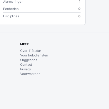
Alarmeringen
1
Eenheden
0
Disciplines
0
MEER
Over 112radar
Voor hulpdiensten
Suggesties
Contact
Privacy
Voorwaarden