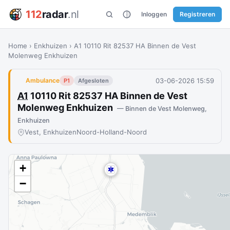
112
radar
.nl
Inloggen
Registreren
Home
›
Enkhuizen
›
A1 10110 Rit 82537 HA Binnen de Vest
Molenweg Enkhuizen
03-06-2026 15:59
Ambulance
P1
Afgesloten
A1
10110 Rit 82537 HA Binnen de Vest
Molenweg Enkhuizen
— Binnen de Vest Molenweg,
Enkhuizen
Vest, Enkhuizen
Noord-Holland-Noord
+
−