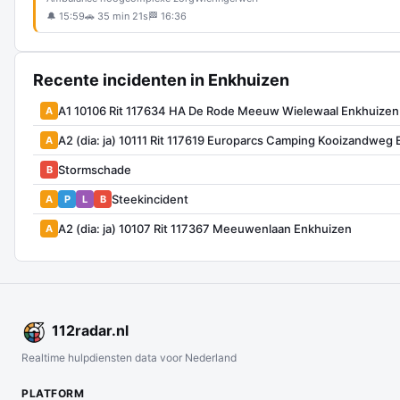
🔔 15:59
🚗 35 min 21s
🏁 16:36
Recente incidenten in Enkhuizen
A1 10106 Rit 117634 HA De Rode Meeuw Wielewaal Enkhuizen
A
A2 (dia: ja) 10111 Rit 117619 Europarcs Camping Kooizandweg
A
Stormschade
B
Steekincident
A
P
L
B
A2 (dia: ja) 10107 Rit 117367 Meeuwenlaan Enkhuizen
A
112
radar
.nl
Realtime hulpdiensten data voor Nederland
PLATFORM