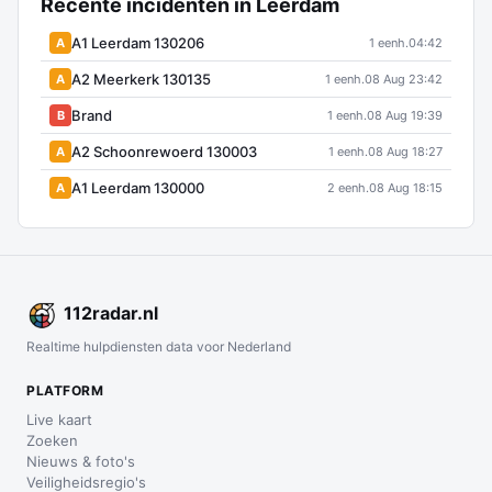
Recente incidenten in Leerdam
A1 Leerdam 130206
A
1 eenh.
04:42
A2 Meerkerk 130135
A
1 eenh.
08 Aug 23:42
Brand
B
1 eenh.
08 Aug 19:39
A2 Schoonrewoerd 130003
A
1 eenh.
08 Aug 18:27
A1 Leerdam 130000
A
2 eenh.
08 Aug 18:15
112
radar
.nl
Realtime hulpdiensten data voor Nederland
PLATFORM
Live kaart
Zoeken
Nieuws & foto's
Veiligheidsregio's