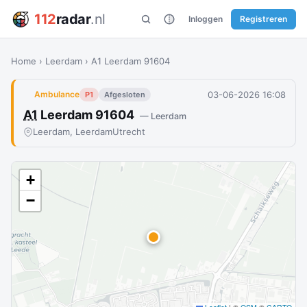
112
radar
.nl
Inloggen
Registreren
Home
›
Leerdam
›
A1 Leerdam 91604
03-06-2026 16:08
Ambulance
P1
Afgesloten
A1
Leerdam 91604
— Leerdam
Leerdam, Leerdam
Utrecht
+
−