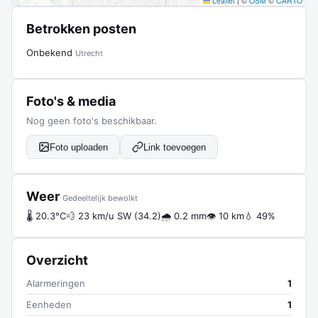
Leaflet
|
©
OSM
©
CARTO
Betrokken posten
Onbekend
Utrecht
Foto's & media
Nog geen foto's beschikbaar.
Foto uploaden
Link toevoegen
Weer
Gedeeltelijk bewolkt
🌡 20.3°C
💨 23 km/u SW (34.2)
🌧 0.2 mm
👁 10 km
💧 49%
Overzicht
Alarmeringen
1
Eenheden
1