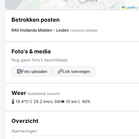
Leaflet
|
Betrokken posten
RAV Hollands Midden - Leiden
Hollands Midden
Foto's & media
Nog geen foto's beschikbaar.
Foto uploaden
Link toevoegen
Weer
Gedeeltelijk bewolkt
🌡 19.4°C
💨 29.2 km/u SW
👁 10 km
💧 60%
Overzicht
Alarmeringen