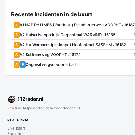
Recente incidenten in de buurt
A1 HAP De LIMES (Voorhout) Rijnsburgerweg VOORHT : 16187
A
A2 Huisartsenpraktijk Dorpsstraat WARMND : 16185
A
A2 HA Warnaars (pr. Joppe) Hoofdstraat SASSHM : 16182
A
A2 Saffraanweg VOORHT : 16174
A
Ongeval wegvervoer letsel
A
P
112
radar
.nl
Realtime hulpdiensten data voor Nederland
PLATFORM
Live kaart
Zoeken