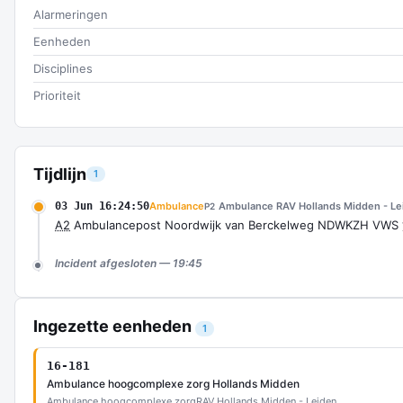
Alarmeringen
Eenheden
Disciplines
Prioriteit
Tijdlijn
1
03 Jun 16:24:50
Ambulance
Ambulance RAV Hollands Midden - Le
P2
A2
Ambulancepost Noordwijk van Berckelweg NDWKZH VWS
Incident afgesloten — 19:45
Ingezette eenheden
1
16-181
Ambulance hoogcomplexe zorg Hollands Midden
Ambulance hoogcomplexe zorg
RAV Hollands Midden - Leiden