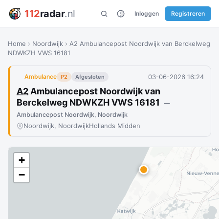
112
radar
.nl
Inloggen
Registreren
Home
›
Noordwijk
›
A2 Ambulancepost Noordwijk van Berckelweg
NDWKZH VWS 16181
03-06-2026 16:24
Ambulance
P2
Afgesloten
A2
Ambulancepost Noordwijk van
Berckelweg NDWKZH VWS 16181
—
Ambulancepost Noordwijk, Noordwijk
Noordwijk, Noordwijk
Hollands Midden
+
−