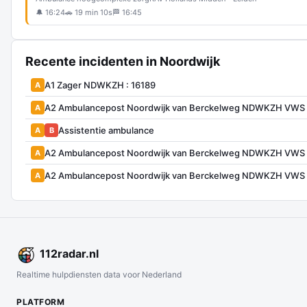
🔔 16:24
🚗 19 min 10s
🏁 16:45
Recente incidenten in Noordwijk
A1 Zager NDWKZH : 16189
A
A2 Ambulancepost Noordwijk van Berckelweg NDWKZH VWS 
A
Assistentie ambulance
A
B
A2 Ambulancepost Noordwijk van Berckelweg NDWKZH VWS 
A
A2 Ambulancepost Noordwijk van Berckelweg NDWKZH VWS 
A
112
radar
.nl
Realtime hulpdiensten data voor Nederland
PLATFORM