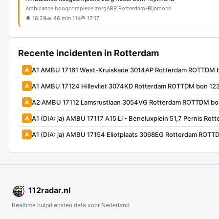
Ambulance hoogcomplexe zorg
ARR Rotterdam-Rijnmond
🔔 16:29
🚗 46 min 11s
🏁 17:17
Recente incidenten in Rotterdam
A1 AMBU 17161 West-Kruiskade 3014AP Rotterdam ROTTDM 
A
A1 AMBU 17124 Hillevliet 3074KD Rotterdam ROTTDM bon 12
A
A2 AMBU 17112 Lamsrustlaan 3054VG Rotterdam ROTTDM bo
A
A1 (DIA: ja) AMBU 17117 A15 Li - Beneluxplein 51,7 Pernis Ro
A
A1 (DIA: ja) AMBU 17154 Eliotplaats 3068EG Rotterdam ROT
A
112
radar
.nl
Realtime hulpdiensten data voor Nederland