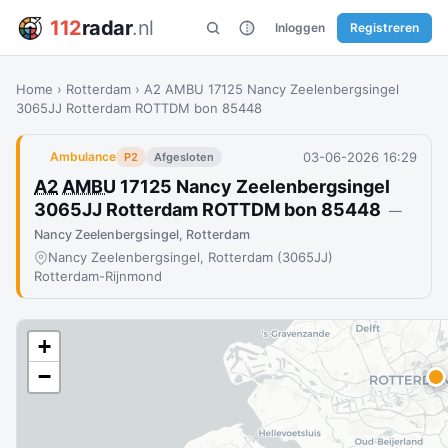
112
radar
.nl
Inloggen
Registreren
Home
›
Rotterdam
›
A2 AMBU 17125 Nancy Zeelenbergsingel
3065JJ Rotterdam ROTTDM bon 85448
03-06-2026 16:29
Ambulance
P2
Afgesloten
A2
AMBU
17125 Nancy Zeelenbergsingel
3065JJ Rotterdam ROTTDM bon 85448
—
Nancy Zeelenbergsingel, Rotterdam
Nancy Zeelenbergsingel, Rotterdam (3065JJ)
Rotterdam-Rijnmond
+
−