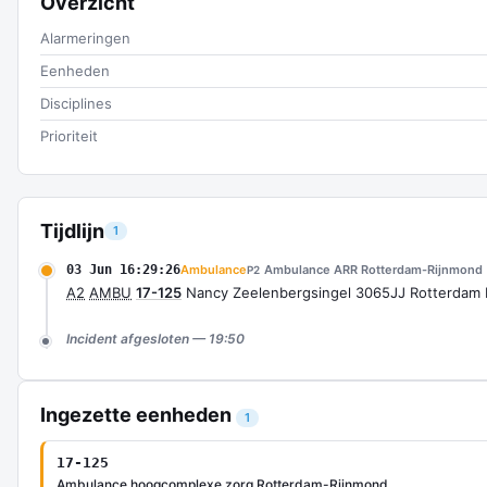
Overzicht
Alarmeringen
Eenheden
Disciplines
Prioriteit
Tijdlijn
1
03 Jun 16:29:26
Ambulance
Ambulance ARR Rotterdam-Rijnmond
P2
A2
AMBU
17-125
Nancy Zeelenbergsingel 3065JJ Rotterda
Incident afgesloten — 19:50
Ingezette eenheden
1
17-125
Ambulance hoogcomplexe zorg Rotterdam-Rijnmond