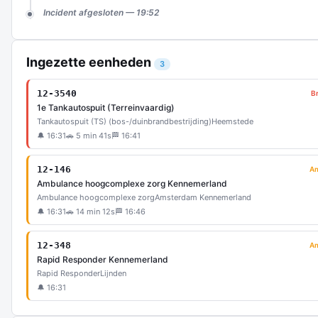
Incident afgesloten — 19:52
Ingezette eenheden
3
12-3540
B
1e Tankautospuit (Terreinvaardig)
Tankautospuit (TS) (bos-/duinbrandbestrijding)
Heemstede
🔔 16:31
🚗 5 min 41s
🏁 16:41
12-146
A
Ambulance hoogcomplexe zorg Kennemerland
Ambulance hoogcomplexe zorg
Amsterdam Kennemerland
🔔 16:31
🚗 14 min 12s
🏁 16:46
12-348
A
Rapid Responder Kennemerland
Rapid Responder
Lijnden
🔔 16:31