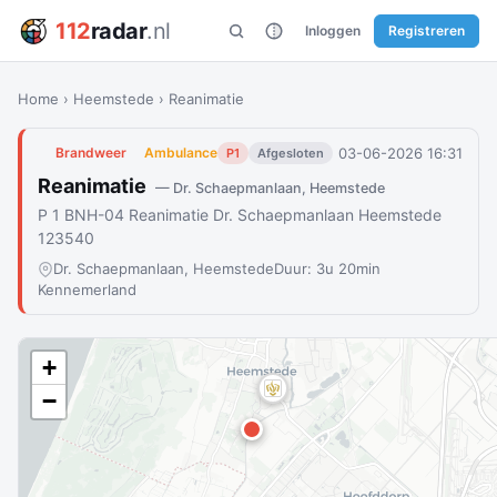
112
radar
.nl
Inloggen
Registreren
Home
›
Heemstede
›
Reanimatie
03-06-2026 16:31
Brandweer
Ambulance
P1
Afgesloten
Reanimatie
— Dr. Schaepmanlaan, Heemstede
P 1 BNH-04 Reanimatie Dr. Schaepmanlaan Heemstede
123540
Dr. Schaepmanlaan, Heemstede
Duur: 3u 20min
Kennemerland
+
−