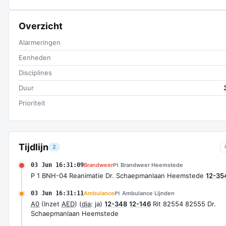
Overzicht
Alarmeringen
Eenheden
Disciplines
Duur
Prioriteit
Tijdlijn
2
03 Jun 16:31:09
Brandweer
Brandweer Heemstede
P1
P 1 BNH-04 Reanimatie Dr. Schaepmanlaan Heemstede
12-35
03 Jun 16:31:11
Ambulance
Ambulance Lijnden
P1
A0
(Inzet
AED
) (
dia
: ja)
12-348
12-146
Rit 82554 82555 Dr.
Schaepmanlaan Heemstede