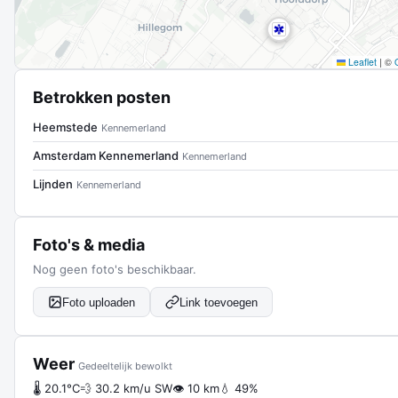
Leaflet
|
©
Betrokken posten
Heemstede
Kennemerland
Amsterdam Kennemerland
Kennemerland
Lijnden
Kennemerland
Foto's & media
Nog geen foto's beschikbaar.
Foto uploaden
Link toevoegen
Weer
Gedeeltelijk bewolkt
🌡 20.1°C
💨 30.2 km/u SW
👁 10 km
💧 49%