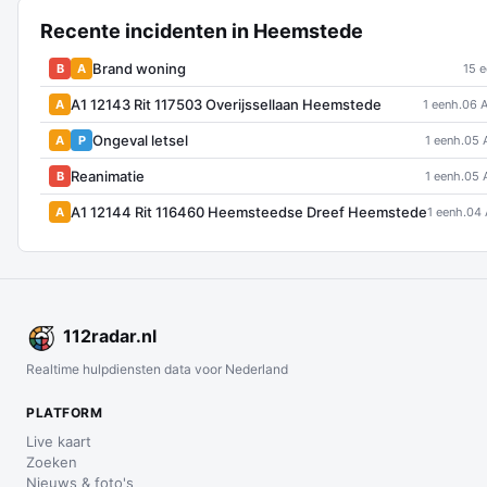
Recente incidenten in Heemstede
Brand woning
B
A
15 e
A1 12143 Rit 117503 Overijssellaan Heemstede
A
1 eenh.
06 
Ongeval letsel
A
P
1 eenh.
05 
Reanimatie
B
1 eenh.
05 
A1 12144 Rit 116460 Heemsteedse Dreef Heemstede
A
1 eenh.
04 
112
radar
.nl
Realtime hulpdiensten data voor Nederland
PLATFORM
Live kaart
Zoeken
Nieuws & foto's