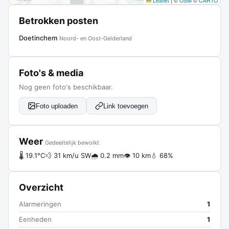
Leaflet
|
©
OSM
©
CARTO
Betrokken posten
Doetinchem
Noord- en Oost-Gelderland
Foto's & media
Nog geen foto's beschikbaar.
Foto uploaden
Link toevoegen
Weer
Gedeeltelijk bewolkt
🌡 19.1°C
💨 31 km/u SW
🌧 0.2 mm
👁 10 km
💧 68%
Overzicht
Alarmeringen
1
Eenheden
1