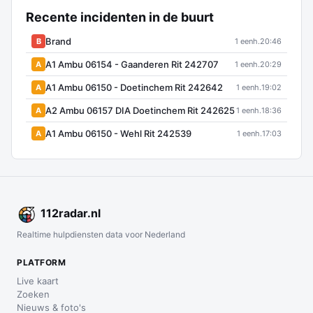
Recente incidenten in de buurt
Brand
B
1 eenh.
20:46
A1 Ambu 06154 - Gaanderen Rit 242707
A
1 eenh.
20:29
A1 Ambu 06150 - Doetinchem Rit 242642
A
1 eenh.
19:02
A2 Ambu 06157 DIA Doetinchem Rit 242625
A
1 eenh.
18:36
A1 Ambu 06150 - Wehl Rit 242539
A
1 eenh.
17:03
112
radar
.nl
Realtime hulpdiensten data voor Nederland
PLATFORM
Live kaart
Zoeken
Nieuws & foto's