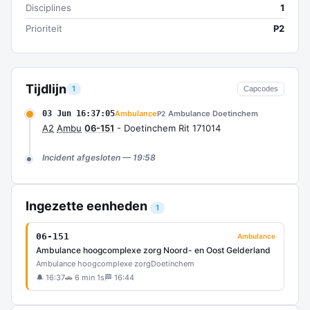
Disciplines
1
Prioriteit
P2
Tijdlijn
1
Capcodes
03 Jun 16:37:05
Ambulance
Ambulance Doetinchem
P2
A2
Ambu
06-151
- Doetinchem Rit 171014
Incident afgesloten — 19:58
Ingezette eenheden
1
06-151
Ambulance
Ambulance hoogcomplexe zorg Noord- en Oost Gelderland
Ambulance hoogcomplexe zorg
Doetinchem
🔔 16:37
🚗 6 min 1s
🏁 16:44