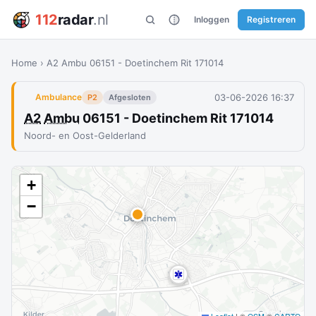
112
radar
.nl
Inloggen
Registreren
Home
›
A2 Ambu 06151 - Doetinchem Rit 171014
03-06-2026 16:37
Ambulance
P2
Afgesloten
A2
Ambu
06151 - Doetinchem Rit 171014
Noord- en Oost-Gelderland
+
−