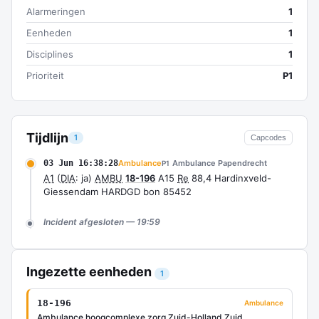
Alarmeringen
1
Eenheden
1
Disciplines
1
Prioriteit
P1
Tijdlijn
1
Capcodes
03 Jun 16:38:28
Ambulance
Ambulance Papendrecht
P1
A1
(
DIA
: ja)
AMBU
18-196
A15
Re
88,4 Hardinxveld-
Giessendam HARDGD bon 85452
Incident afgesloten — 19:59
Ingezette eenheden
1
18-196
Ambulance
Ambulance hoogcomplexe zorg Zuid-Holland Zuid