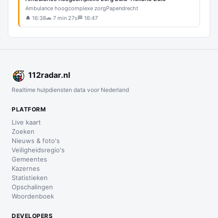
Ambulance hoogcomplexe zorg
Papendrecht
🔔 16:38
🚗 7 min 27s
🏁 16:47
112
radar
.nl
Realtime hulpdiensten data voor Nederland
PLATFORM
Live kaart
Zoeken
Nieuws & foto's
Veiligheidsregio's
Gemeentes
Kazernes
Statistieken
Opschalingen
Woordenboek
DEVELOPERS