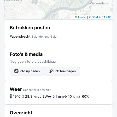
Leaflet
|
©
OSM
©
CARTO
Betrokken posten
Papendrecht
Zuid-Holland-Zuid
Foto's & media
Nog geen foto's beschikbaar.
Foto uploaden
Link toevoegen
Weer
Gedeeltelijk bewolkt
🌡 19°C
💨 28.8 km/u SW
🌧 0.1 mm
👁 10 km
💧 60%
Overzicht