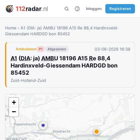
112
radar
.nl
Inloggen
Registreren
Home
›
A1 (DIA: ja) AMBU 18196 A15 Re 88,4 Hardinxveld-
Giessendam HARDGD bon 85452
03-06-2026 16:38
Ambulance
P1
Afgesloten
A1
(
DIA
: ja)
AMBU
18196 A15
Re
88,4
Hardinxveld-Giessendam HARDGD bon
85452
Zuid-Holland-Zuid
+
−