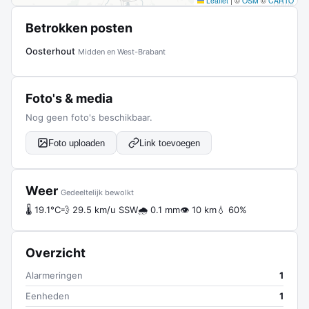
Leaflet
|
©
OSM
©
CARTO
Betrokken posten
Oosterhout
Midden en West-Brabant
Foto's & media
Nog geen foto's beschikbaar.
Foto uploaden
Link toevoegen
Weer
Gedeeltelijk bewolkt
🌡 19.1°C
💨 29.5 km/u SSW
🌧 0.1 mm
👁 10 km
💧 60%
Overzicht
Alarmeringen
1
Eenheden
1