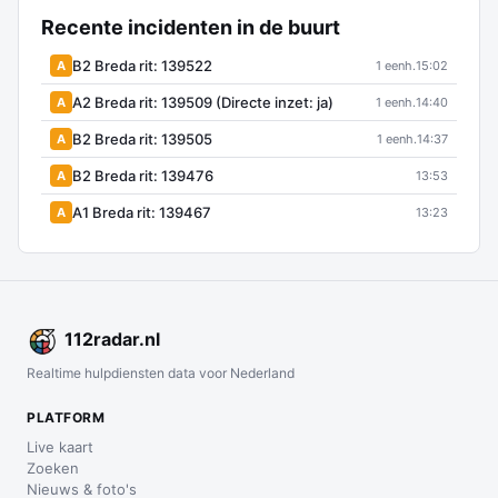
Recente incidenten in de buurt
B2 Breda rit: 139522
A
1 eenh.
15:02
A2 Breda rit: 139509 (Directe inzet: ja)
A
1 eenh.
14:40
B2 Breda rit: 139505
A
1 eenh.
14:37
B2 Breda rit: 139476
A
13:53
A1 Breda rit: 139467
A
13:23
112
radar
.nl
Realtime hulpdiensten data voor Nederland
PLATFORM
Live kaart
Zoeken
Nieuws & foto's