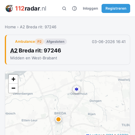
112
radar
.nl
Inloggen
Registreren
Home
›
A2 Breda rit: 97246
03-06-2026 16:41
Ambulance
P2
Afgesloten
A2
Breda rit: 97246
Midden en West-Brabant
+
−