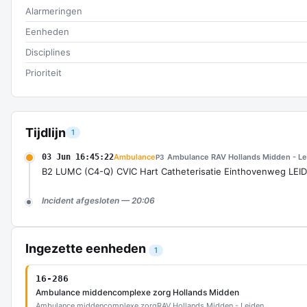
Alarmeringen
Eenheden
Disciplines
Prioriteit
Tijdlijn
1
03 Jun 16:45:22
Ambulance
Ambulance RAV Hollands Midden - Le
P3
B2 LUMC (C4-Q) CVIC Hart Catheterisatie Einthovenweg LEI
Incident afgesloten — 20:06
Ingezette eenheden
1
16-286
Ambulance middencomplexe zorg Hollands Midden
Ambulance middencomplexe zorg
RAV Hollands Midden - Leiden