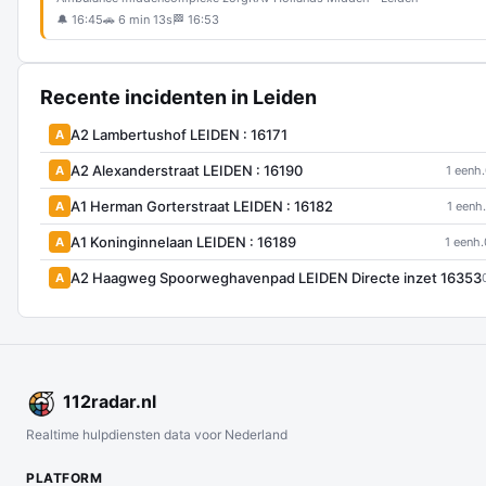
🔔 16:45
🚗 6 min 13s
🏁 16:53
Recente incidenten in Leiden
A2 Lambertushof LEIDEN : 16171
A
A2 Alexanderstraat LEIDEN : 16190
A
1 eenh.
A1 Herman Gorterstraat LEIDEN : 16182
A
1 eenh.
A1 Koninginnelaan LEIDEN : 16189
A
1 eenh.
A2 Haagweg Spoorweghavenpad LEIDEN Directe inzet 16353
A
112
radar
.nl
Realtime hulpdiensten data voor Nederland
PLATFORM