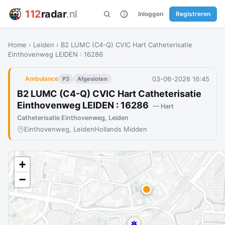
112
radar
.nl
Inloggen
Registreren
Home
›
Leiden
›
B2 LUMC (C4-Q) CVIC Hart Catheterisatie
Einthovenweg LEIDEN : 16286
03-06-2026 16:45
Ambulance
P3
Afgesloten
B2 LUMC (C4-Q) CVIC Hart Catheterisatie
Einthovenweg LEIDEN : 16286
— Hart
Catheterisatie Einthovenweg, Leiden
Einthovenweg, Leiden
Hollands Midden
+
−