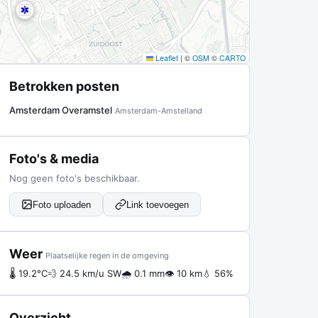
Leaflet
|
©
OSM
©
CARTO
Betrokken posten
Amsterdam Overamstel
Amsterdam-Amstelland
Foto's & media
Nog geen foto's beschikbaar.
Foto uploaden
Link toevoegen
Weer
Plaatselijke regen in de omgeving
🌡 19.2°C
💨 24.5 km/u SW
🌧 0.1 mm
👁 10 km
💧 56%
Overzicht