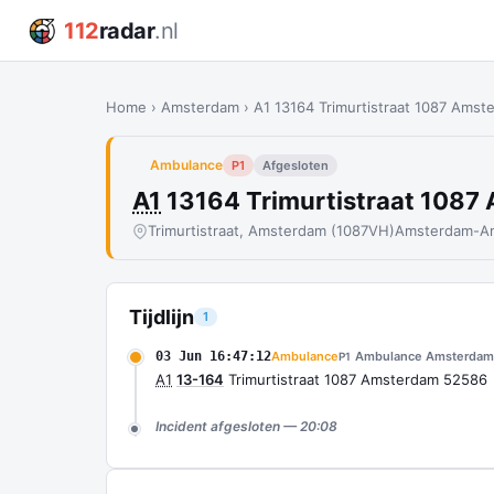
112
radar
.nl
Home
›
Amsterdam
›
A1 13164 Trimurtistraat 1087 Ams
Ambulance
P1
Afgesloten
A1
13164 Trimurtistraat 108
Trimurtistraat, Amsterdam (1087VH)
Amsterdam-Am
Tijdlijn
1
03 Jun 16:47:12
Ambulance
Ambulance Amsterdam
P1
A1
13-164
Trimurtistraat 1087 Amsterdam 52586
Incident afgesloten — 20:08