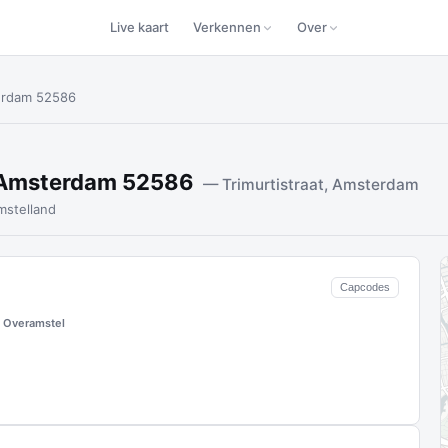
Live kaart
Verkennen
Over
terdam 52586
7 Amsterdam 52586
— Trimurtistraat, Amsterdam
stelland
Capcodes
 Overamstel