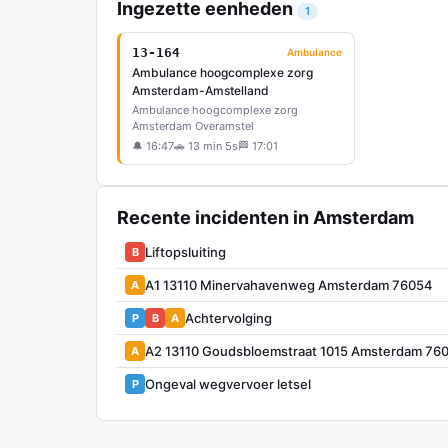
Ingezette eenheden
1
13-164
Ambulance
Ambulance hoogcomplexe zorg
Amsterdam-Amstelland
Ambulance hoogcomplexe zorg
Amsterdam Overamstel
🔔 16:47
🚗 13 min 5s
🏁 17:01
Recente incidenten in Amsterdam
Liftopsluiting
B
A1 13110 Minervahavenweg Amsterdam 76054
A
Achtervolging
P
B
A
A2 13110 Goudsbloemstraat 1015 Amsterdam 76
A
Ongeval wegvervoer letsel
P