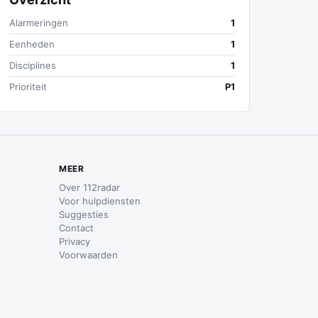
Alarmeringen
1
Eenheden
1
Disciplines
1
Prioriteit
P1
MEER
Over 112radar
Voor hulpdiensten
Suggesties
Contact
Privacy
Voorwaarden