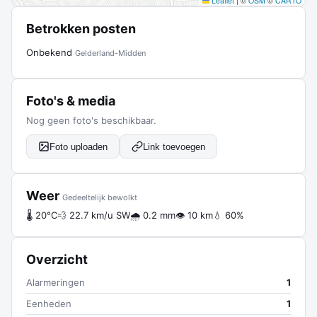
Leaflet
|
©
OSM
©
CARTO
Betrokken posten
Onbekend
Gelderland-Midden
Foto's & media
Nog geen foto's beschikbaar.
Foto uploaden
Link toevoegen
Weer
Gedeeltelijk bewolkt
🌡 20°C
💨 22.7 km/u SW
🌧 0.2 mm
👁 10 km
💧 60%
Overzicht
Alarmeringen
1
Eenheden
1