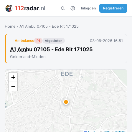
112
radar
.nl
Inloggen
Registreren
Home
›
A1 Ambu 07105 - Ede Rit 171025
03-06-2026 16:51
Ambulance
P1
Afgesloten
A1
Ambu
07105 - Ede Rit 171025
Gelderland-Midden
+
−