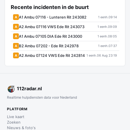
Recente incidenten in de buurt
A1 Ambu 07116 - Lunteren Rit 243082
A
1 eenh.
09:14
A2 Ambu 07116 VWS Ede Rit 243073
A
1 eenh.
09:09
A1 Ambu 07105 DIA Ede Rit 243000
A
1 eenh.
08:05
B2 Ambu 07202 - Ede Rit 242978
A
1 eenh.
07:37
A2 Ambu 07124 VWS Ede Rit 242814
A
1 eenh.
06 Aug 23:19
112
radar
.nl
Realtime hulpdiensten data voor Nederland
PLATFORM
Live kaart
Zoeken
Nieuws & foto's