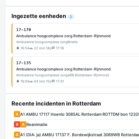
Ingezette eenheden
2
17-170
Ambulance hoogcomplexe zorg Rotterdam-Rijnmond
Ambulance hoogcomplexe zorg
Brielle
🔔 16:54
🚗 22 min 18s
🏁 17:18
17-135
Ambulance hoogcomplexe zorg Rotterdam-Rijnmond
Ambulance hoogcomplexe zorg
ARR Rotterdam-Rijnmond
🔔 16:56
🚗 43 min 15s
🏁 17:41
Recente incidenten in Rotterdam
A1 AMBU 17117 Hoenlo 3085AL Rotterdam ROTTDM bon 1232
A
Reanimatie
B
A
A1 (DIA: ja) AMBU 17137 F. Bordewijkstraat 3069WB Rotter
A