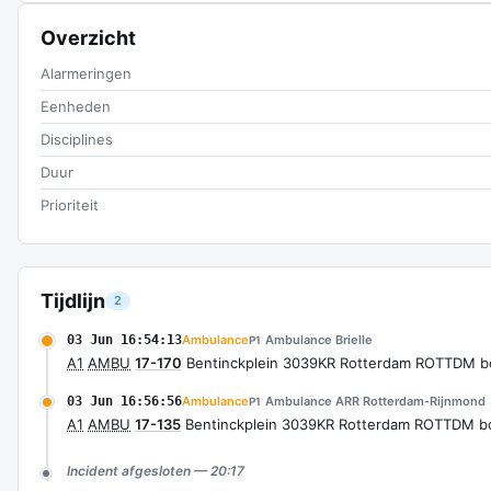
Overzicht
Alarmeringen
Eenheden
Disciplines
Duur
Prioriteit
Tijdlijn
2
03 Jun 16:54:13
Ambulance
Ambulance Brielle
P1
A1
AMBU
17-170
Bentinckplein 3039KR Rotterdam ROTTDM 
03 Jun 16:56:56
Ambulance
Ambulance ARR Rotterdam-Rijnmond
P1
A1
AMBU
17-135
Bentinckplein 3039KR Rotterdam ROTTDM b
Incident afgesloten — 20:17