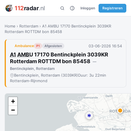
112
radar
.nl
Inloggen
Registreren
Home
›
Rotterdam
›
A1 AMBU 17170 Bentinckplein 3039KR
Rotterdam ROTTDM bon 85458
03-06-2026 16:54
Ambulance
P1
Afgesloten
A1
AMBU
17170 Bentinckplein 3039KR
Rotterdam ROTTDM bon 85458
—
Bentinckplein, Rotterdam
Bentinckplein, Rotterdam (3039KR)
Duur: 3u 22min
Rotterdam-Rijnmond
+
−