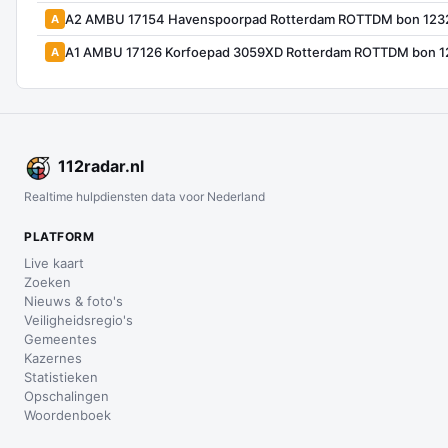
A2 AMBU 17154 Havenspoorpad Rotterdam ROTTDM bon 123
A
A1 AMBU 17126 Korfoepad 3059XD Rotterdam ROTTDM bon 
A
112
radar
.nl
Realtime hulpdiensten data voor Nederland
PLATFORM
Live kaart
Zoeken
Nieuws & foto's
Veiligheidsregio's
Gemeentes
Kazernes
Statistieken
Opschalingen
Woordenboek