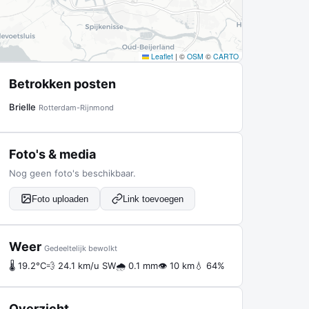
Leaflet
|
©
OSM
©
CARTO
Betrokken posten
Brielle
Rotterdam-Rijnmond
Foto's & media
Nog geen foto's beschikbaar.
Foto uploaden
Link toevoegen
Weer
Gedeeltelijk bewolkt
🌡 19.2°C
💨 24.1 km/u SW
🌧 0.1 mm
👁 10 km
💧 64%
Overzicht