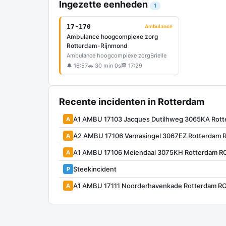
Ingezette eenheden
1
17-170
Ambulance
Ambulance hoogcomplexe zorg
Rotterdam-Rijnmond
Ambulance hoogcomplexe zorg
Brielle
🔔 16:57
🚗 30 min 0s
🏁 17:29
Recente incidenten in Rotterdam
A1 AMBU 17103 Jacques Dutilhweg 3065KA Rot
A
A2 AMBU 17106 Varnasingel 3067EZ Rotterdam
A
A1 AMBU 17106 Meiendaal 3075KH Rotterdam 
A
Steekincident
P
A1 AMBU 17111 Noorderhavenkade Rotterdam R
A