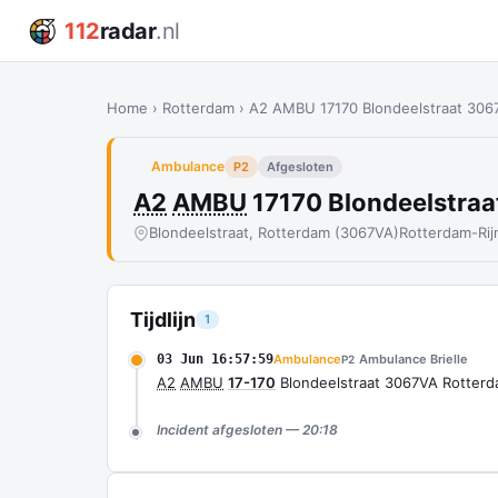
112
radar
.nl
Home
›
Rotterdam
›
A2 AMBU 17170 Blondeelstraat 30
Ambulance
P2
Afgesloten
A2
AMBU
17170 Blondeelstra
Blondeelstraat, Rotterdam (3067VA)
Rotterdam-Ri
Tijdlijn
1
03 Jun 16:57:59
Ambulance
Ambulance Brielle
P2
A2
AMBU
17-170
Blondeelstraat 3067VA Rotte
Incident afgesloten — 20:18